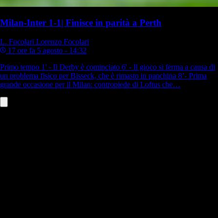
Milan-Inter 1-1| Finisce in parità a Perth
L. Focolari
Lorenzo Focolari
17 ore fa
5 agosto - 14:32
Primo tempo 1' - Il Derby è cominciato 6' - Il gioco si ferma a causa di
un problema fisico per Bisseck, che è rimasto in panchina 8’- Prima
grande occasione per il Milan: contropiede di Loftus che…
Leao-Milan, addio in estate?