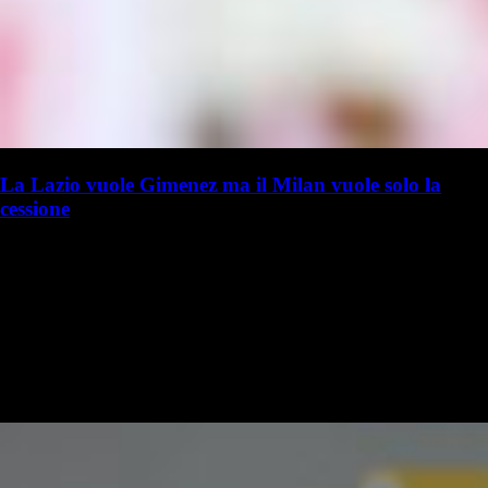
La Lazio vuole Gimenez ma il Milan vuole solo la
cessione
L. Focolari
Lorenzo Focolari
5 agosto - 10:15
21 ore fa
Prima o poi il Milan dovrà cominciare a sistemare anche la questione
delle cessioni, soprattutto per alleggerire una rosa che ancora
comprende diversi giocatori in surplus. Si ha l'impressione che il…
COMPARAZIONE QUOTE