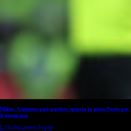
Milan, Gimenez può partire: spunta la pista Porto per
il messicano
L. Focolari
Lorenzo Focolari