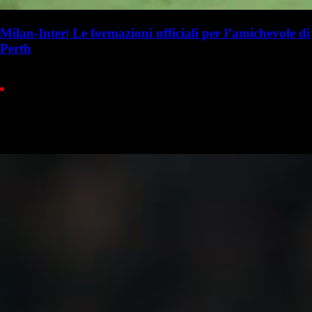
Milan-Inter| Le formazioni ufficiali per l’amichevole di
Perth
L. Focolari
Lorenzo Focolari
Ultim’ora
INTER (3-5-2): J.Martinez; Pavard, Bisseck, Bastoni; Diouf, Barella,
Stankovic, Zielinski, Dimarco; Pio Esposito, Idrissou. Allenatore:
Cristian Chivu. MILAN (3-4-2-1): Torriani; Tomori, Gabbia,…