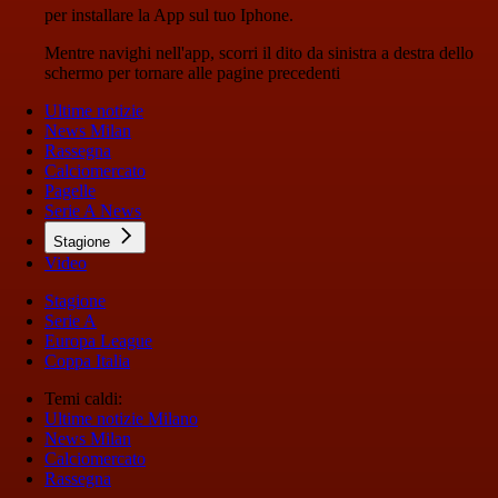
per installare la App sul tuo Iphone.
Mentre navighi nell'app, scorri il dito da sinistra a destra dello
schermo per tornare alle pagine precedenti
Ultime notizie
News Milan
Rassegna
Calciomercato
Pagelle
Serie A News
Stagione
Video
Stagione
Serie A
Europa League
Coppa Italia
Temi caldi:
Ultime notizie Milano
News Milan
Calciomercato
Rassegna