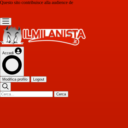
Questo sito contribuisce alla audience de
Accedi
Modifica profilo
Logout
Cerca