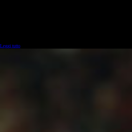
6 agosto - 16:04
19 ore fa
Il futuro di Rafael Leao continua a essere uno dei temi più caldi del
mercato rossonero. Nonostante il Milan stia lavorando per ricucire il
rapporto con l'attaccante portoghese, dietro le quinte…
Ultime notizie
Leggi tutto