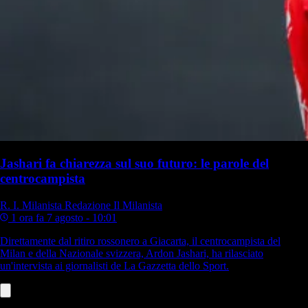
Jashari fa chiarezza sul suo futuro: le parole del
centrocampista
R. I. Milanista
Redazione Il Milanista
1 ora fa
7 agosto - 10:01
Direttamente dal ritiro rossonero a Giacarta, il centrocampista del
Milan e della Nazionale svizzera, Ardon Jashari, ha rilasciato
un'intervista ai giornalisti de La Gazzetta dello Sport.