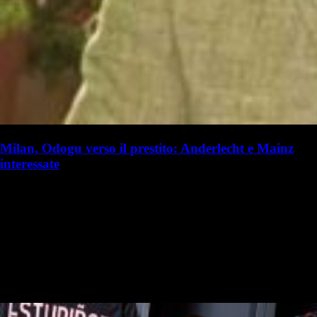
Milan, Odogu verso il prestito: Anderlecht e Mainz
interessate
R. Focolari
Riccardo Focolari
6 agosto - 17:48
17 ore fa
Il futuro di David Odogu potrebbe essere lontano da Milanello. Il
giovane difensore tedesco, secondo quanto riportato da Gianluca Di
Marzio, lascerà il Milan in prestito nella prossima stagione per…
COMPARAZIONE QUOTE