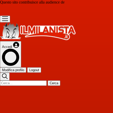
Questo sito contribuisce alla audience de
Accedi
Modifica profilo
Logout
Cerca