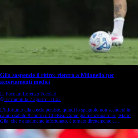
Gila sospende il ritiro: rientro a Milanello per
accertamenti medici
L. Focolari
Lorenzo Focolari
17 minuti fa
7 agosto - 11:02
L'infortunio alla coscia persiste, quindi lo spagnolo non scenderà in
campo sabato 8 contro il Chelsea. Come già menzionato ieri, Mario
Gila, che è attualmente infortunato, è tornato direttamente a…