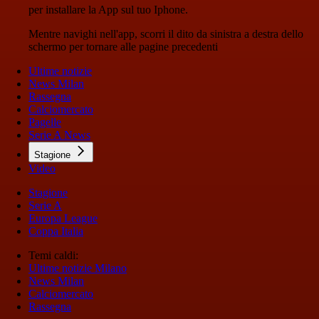
per installare la App sul tuo Iphone.
Mentre navighi nell'app, scorri il dito da sinistra a destra dello
schermo per tornare alle pagine precedenti
Ultime notizie
News Milan
Rassegna
Calciomercato
Pagelle
Serie A News
Stagione
Video
Stagione
Serie A
Europa League
Coppa Italia
Temi caldi:
Ultime notizie Milano
News Milan
Calciomercato
Rassegna