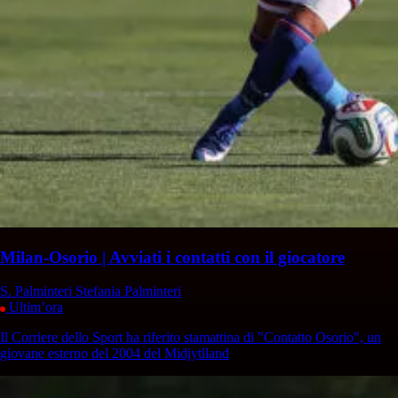
Milan-Osorio | Avviati i contatti con il giocatore
S. Palminteri
Stefania Palminteri
Ultim’ora
Il Corriere dello Sport ha riferito stamattina di "Contatto Osorio", un
giovane esterno del 2004 del Midjytlland