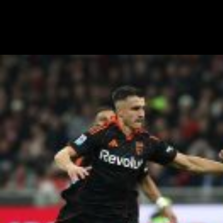
6 agosto - 17:01
18 ore fa
Il Milan continua a lavorare sulle operazioni in uscita. Tra i giocatori il
cui futuro resta in bilico c'è Pervis Estupinan, reduce da una prima
stagione in rossonero che non ha rispettato le…