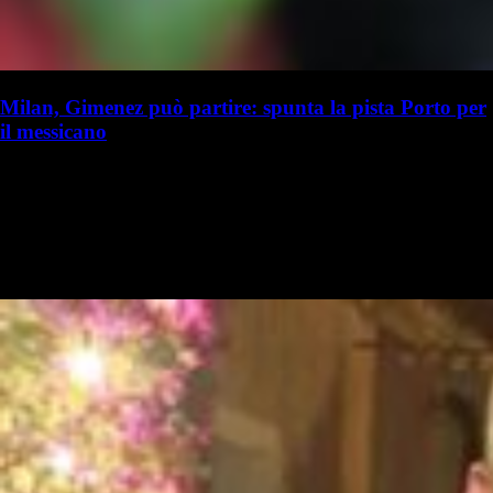
Milan, Gimenez può partire: spunta la pista Porto per
il messicano
L. Focolari
Lorenzo Focolari
6 agosto - 18:40
16 ore fa
Il futuro di Santiago Gimenez potrebbe essere lontano dal Milan.
L’attaccante messicano, arrivato in rossonero con l’obiettivo di
diventare protagonista, non ha trovato fin qui la continuità sperata e…