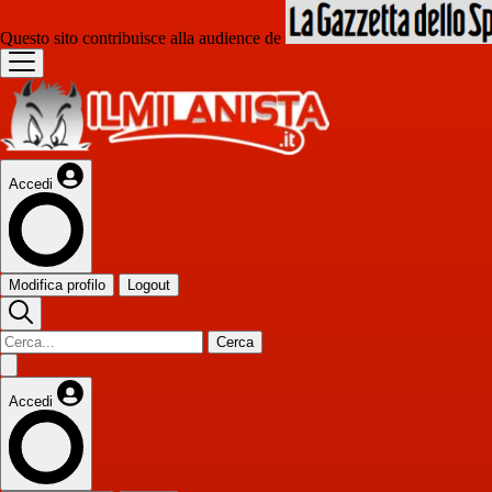
Questo sito contribuisce alla audience de
Accedi
Modifica profilo
Logout
Cerca
Accedi