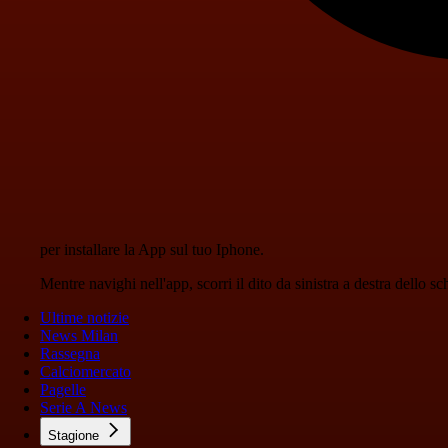
per installare la App sul tuo Iphone.
Mentre navighi nell'app, scorri il dito da sinistra a destra dello 
Ultime notizie
News Milan
Rassegna
Calciomercato
Pagelle
Serie A News
Stagione