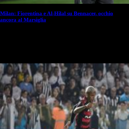
Milan: Fiorentina e Al-Hilal su Bennacer, occhio
ancora al Marsiglia
S. Palminteri
Stefania Palminteri
19 luglio 2025 - 15:50
19 luglio
Vai nel canale WhatsApp del Milanista > Ismael Bennacer è al
capolinea della sua avventura al Milan. Marco Pasotto ha analizzato a
La Gazzetta dello Sport il futuro dell'algerino. Secondo il…