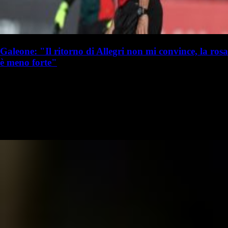
Galeone: "Il ritorno di Allegri non mi convince, la rosa
è meno forte"
S. Palminteri
Stefania Palminteri
19 luglio 2025 - 16:50
19 luglio
Vai nel canale WhatsApp del Milanista > Giovanni Galeone ha parlato
a Libero in merito agli allenatori di Serie A, citando anche Max Allegri
al Milan: "Ha mangiato una minestra riscaldata con il Milan…