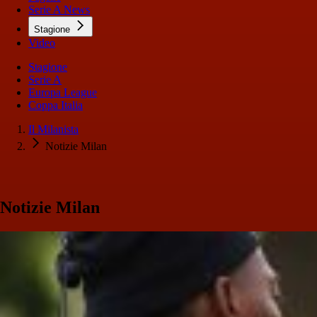
Serie A News
Stagione
Video
Stagione
Serie A
Europa League
Coppa Italia
Il Milanista
Notizie Milan
Notizie Milan