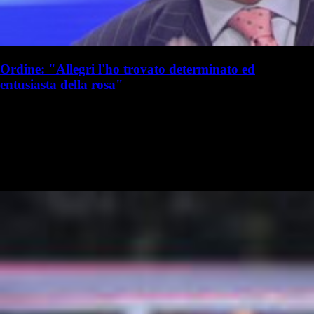
Ordine: "Allegri l'ho trovato determinato ed
entusiasta della rosa"
S. Palminteri
Stefania Palminteri
21 luglio 2025 - 19:10
21 luglio
Vai nel canale WhatsApp del Milanista > Franco Ordine ha parlato a
TMW Radio in merito a Massimiliano Allegri e al calciomercato del
Milan: Il Milan è in ritardo sul mercato?: "Credo che in questa…