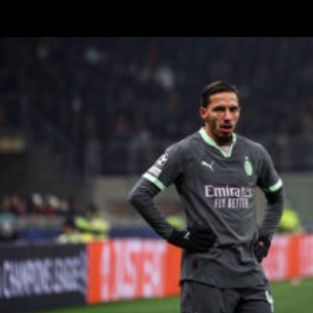
TMW Radio citando anche il Milan e di Max Allegri e Igli Tare: “C’è
stata questa trattativa per la cessione del Monza che non è…