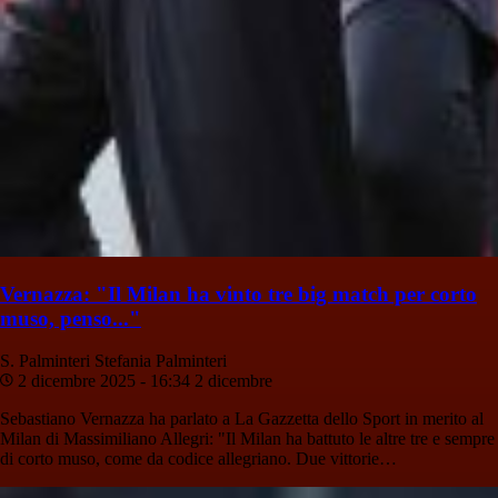
Vernazza: "Il Milan ha vinto tre big match per corto
muso, penso..."
S. Palminteri
Stefania Palminteri
2 dicembre 2025 - 16:34
2 dicembre
Sebastiano Vernazza ha parlato a La Gazzetta dello Sport in merito al
Milan di Massimiliano Allegri: "Il Milan ha battuto le altre tre e sempre
di corto muso, come da codice allegriano. Due vittorie…