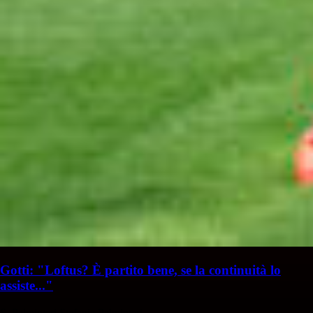
Gotti: "Loftus? È partito bene, se la continuità lo
assiste..."
S. Palminteri
Stefania Palminteri