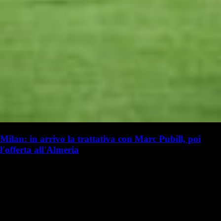
Milan: in arrivo la trattativa con Marc Pubill, poi
l'offerta all'Almeria
G. Benedetti
Giulia Benedetti
20 luglio 2025 - 17:20
20 luglio
Vai nel canale Telegram del Milanista > Niccolò Ceccarini ha parlato a
TMW Radio in merito al calciomercato del Milan: "Il Milan è molto
attivo. I rossoneri vogliono completare il prima possibile la…