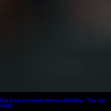
Noa Lang sul passato interesse del Milan: "Mai stati
vicini"