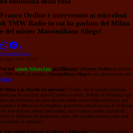
ed entusiasta della rosa"
Franco Ordine è intervenuto ai microfoni
di TMW Radio in cui ha parlato del Milan
e del mister Massimiliano Allegri
Stefania Palminteri
21 luglio 2025 - 19:10
Vai nel
canale WhatsApp
del Milanista
>
Franco Ordine
ha parlato
a
TMW Radio
in merito a
Massimiliano Allegri
e al calciomercato del
Milan
:
Il Milan è in ritardo sul mercato?:
"Credo che in questa settimana
qualcosa di concreto arriverà, anche in uscita. Pobega al Bologna è già
fatto per 8 milioni, mi pare stia per partire anche Emerson Royal, poi
Jashari e il difensore del Brighton potrebbero chiudersi ora. E' evidente
che non si possa volere tutto subito, ma è così per molte squadre di
Serie A. Piuttosto mi sembra di capire che si debba vedere come sarà
completata la squadra".
Come valuta il ritorno di Allegri a Milanello?:
"L'ho trovato molto