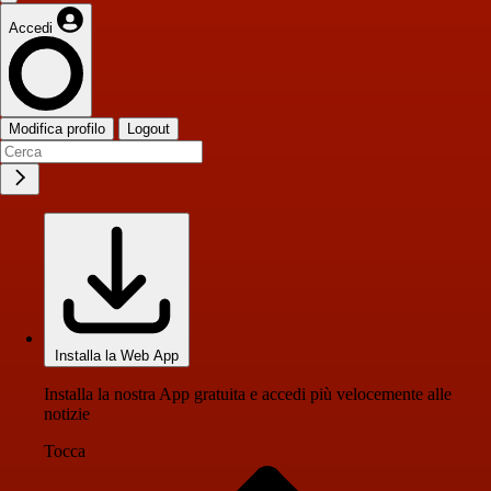
Accedi
Modifica profilo
Logout
Installa la Web App
Installa la nostra App gratuita e accedi più velocemente alle
notizie
Tocca