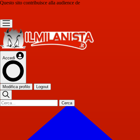
Questo sito contribuisce alla audience de
Accedi
Modifica profilo
Logout
Cerca