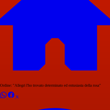
Ordine: "Allegri l'ho trovato determinato ed entusiasta della rosa"