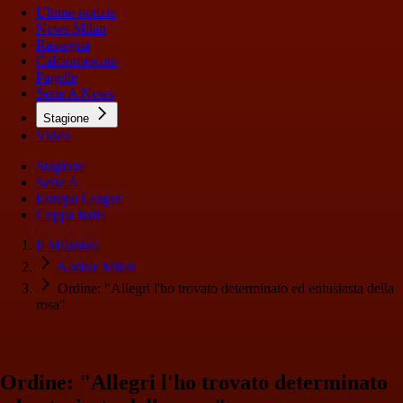
Ultime notizie
News Milan
Rassegna
Calciomercato
Pagelle
Serie A News
Stagione
Video
Stagione
Serie A
Europa League
Coppa Italia
Il Milanista
Notizie Milan
Ordine: "Allegri l'ho trovato determinato ed entusiasta della
rosa"
Ordine: "Allegri l'ho trovato determinato