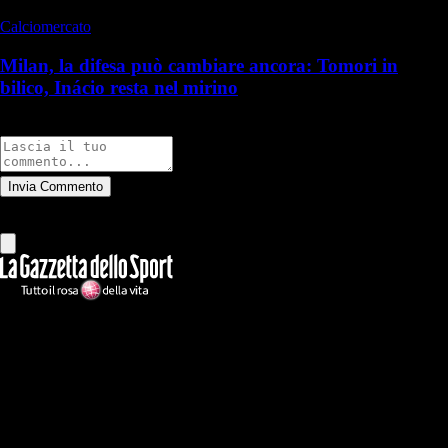
Calciomercato
Milan, la difesa può cambiare ancora: Tomori in
bilico, Inácio resta nel mirino
Commenti
Invia Commento
Tutti
Leggi altri commenti
Ilmilanista.it
Testata giornalistica autorizzazione tribunale di Roma iscritta con il
n°78 con delibera del 12/04/2018. Direttore Responsabile: Stefano
Benedetti
Il sito IlMilanista.it di titolarità di Geo Editrice S.r.l. con sede in Roma,