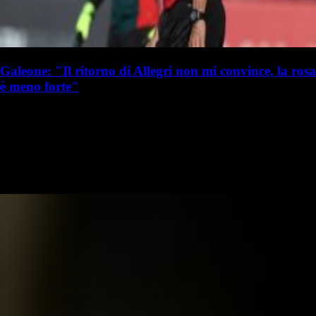
Galeone: "Il ritorno di Allegri non mi convince, la rosa
è meno forte"
S. Palminteri
Stefania Palminteri
19 luglio 2025 - 16:50
19 luglio
Vai nel canale WhatsApp del Milanista > Giovanni Galeone ha parlato
a Libero in merito agli allenatori di Serie A, citando anche Max Allegri
al Milan: "Ha mangiato una minestra riscaldata con il Milan…