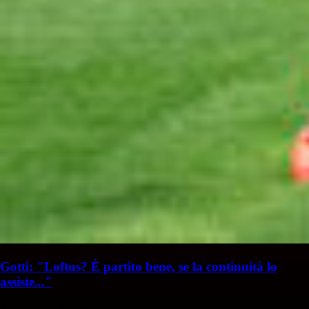
Gotti: "Loftus? È partito bene, se la continuità lo
assiste..."
S. Palminteri
Stefania Palminteri