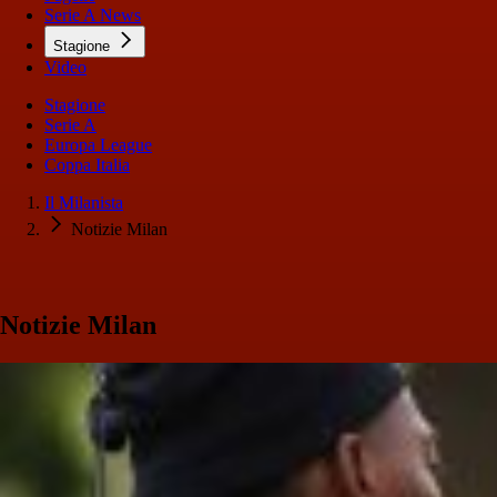
Serie A News
Stagione
Video
Stagione
Serie A
Europa League
Coppa Italia
Il Milanista
Notizie Milan
Notizie Milan