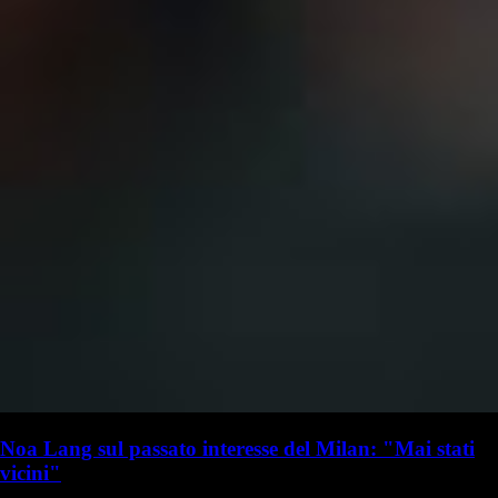
Noa Lang sul passato interesse del Milan: "Mai stati
vicini"