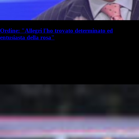
Ordine: "Allegri l'ho trovato determinato ed
entusiasta della rosa"
S. Palminteri
Stefania Palminteri
21 luglio 2025 - 19:10
21 luglio
Vai nel canale WhatsApp del Milanista > Franco Ordine ha parlato a
TMW Radio in merito a Massimiliano Allegri e al calciomercato del
Milan: Il Milan è in ritardo sul mercato?: "Credo che in questa…