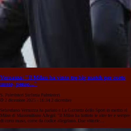
Vernazza: "Il Milan ha vinto tre big match per corto
muso, penso..."
S. Palminteri
Stefania Palminteri
2 dicembre 2025 - 16:34
2 dicembre
Sebastiano Vernazza ha parlato a La Gazzetta dello Sport in merito al
Milan di Massimiliano Allegri: "Il Milan ha battuto le altre tre e sempre
di corto muso, come da codice allegriano. Due vittorie…