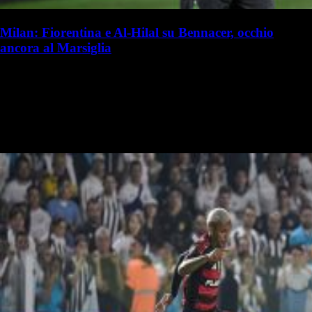
Milan: Fiorentina e Al-Hilal su Bennacer, occhio
ancora al Marsiglia
S. Palminteri
Stefania Palminteri
19 luglio 2025 - 15:50
19 luglio
Vai nel canale WhatsApp del Milanista > Ismael Bennacer è al
capolinea della sua avventura al Milan. Marco Pasotto ha analizzato a
La Gazzetta dello Sport il futuro dell'algerino. Secondo il…