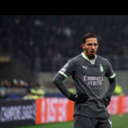
TMW Radio citando anche il Milan e di Max Allegri e Igli Tare: “C’è
stata questa trattativa per la cessione del Monza che non è…