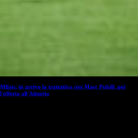
Milan: in arrivo la trattativa con Marc Pubill, poi
l'offerta all'Almeria
G. Benedetti
Giulia Benedetti
20 luglio 2025 - 17:20
20 luglio
Vai nel canale Telegram del Milanista > Niccolò Ceccarini ha parlato a
TMW Radio in merito al calciomercato del Milan: "Il Milan è molto
attivo. I rossoneri vogliono completare il prima possibile la…