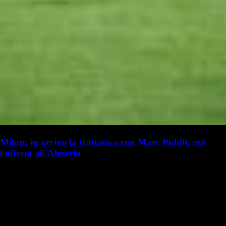
Milan: in arrivo la trattativa con Marc Pubill, poi
l'offerta all'Almeria
G. Benedetti
Giulia Benedetti
20 luglio 2025 - 17:20
20 luglio
Vai nel canale Telegram del Milanista > Niccolò Ceccarini ha parlato a
TMW Radio in merito al calciomercato del Milan: "Il Milan è molto
attivo. I rossoneri vogliono completare il prima possibile la…