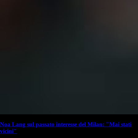
Noa Lang sul passato interesse del Milan: "Mai stati
vicini"