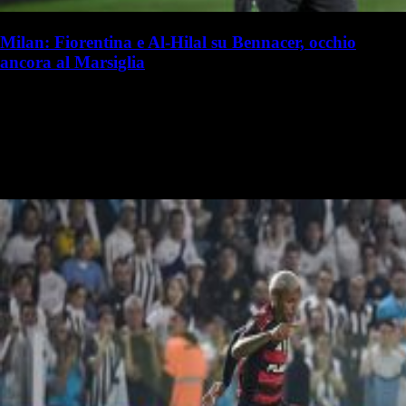
Milan: Fiorentina e Al-Hilal su Bennacer, occhio
ancora al Marsiglia
S. Palminteri
Stefania Palminteri
19 luglio 2025 - 15:50
19 luglio
Vai nel canale WhatsApp del Milanista > Ismael Bennacer è al
capolinea della sua avventura al Milan. Marco Pasotto ha analizzato a
La Gazzetta dello Sport il futuro dell'algerino. Secondo il…