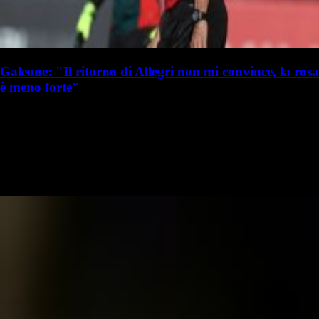
Galeone: "Il ritorno di Allegri non mi convince, la rosa
è meno forte"
S. Palminteri
Stefania Palminteri
19 luglio 2025 - 16:50
19 luglio
Vai nel canale WhatsApp del Milanista > Giovanni Galeone ha parlato
a Libero in merito agli allenatori di Serie A, citando anche Max Allegri
al Milan: "Ha mangiato una minestra riscaldata con il Milan…