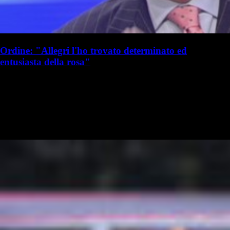
Ordine: "Allegri l'ho trovato determinato ed
entusiasta della rosa"
S. Palminteri
Stefania Palminteri
21 luglio 2025 - 19:10
21 luglio
Vai nel canale WhatsApp del Milanista > Franco Ordine ha parlato a
TMW Radio in merito a Massimiliano Allegri e al calciomercato del
Milan: Il Milan è in ritardo sul mercato?: "Credo che in questa…