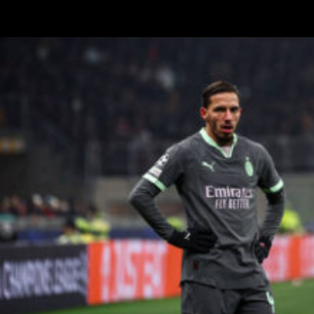
TMW Radio citando anche il Milan e di Max Allegri e Igli Tare: “C’è
stata questa trattativa per la cessione del Monza che non è…