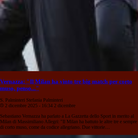
Vernazza: "Il Milan ha vinto tre big match per corto
muso, penso..."
S. Palminteri
Stefania Palminteri
2 dicembre 2025 - 16:34
2 dicembre
Sebastiano Vernazza ha parlato a La Gazzetta dello Sport in merito al
Milan di Massimiliano Allegri: "Il Milan ha battuto le altre tre e sempre
di corto muso, come da codice allegriano. Due vittorie…