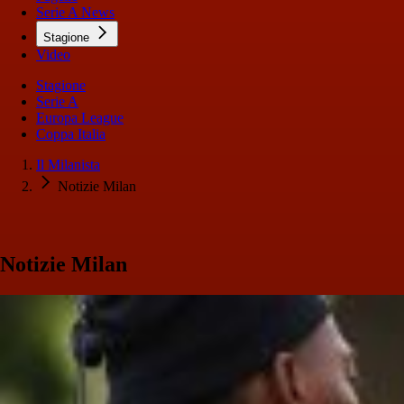
Serie A News
Stagione
Video
Stagione
Serie A
Europa League
Coppa Italia
Il Milanista
Notizie Milan
Notizie Milan