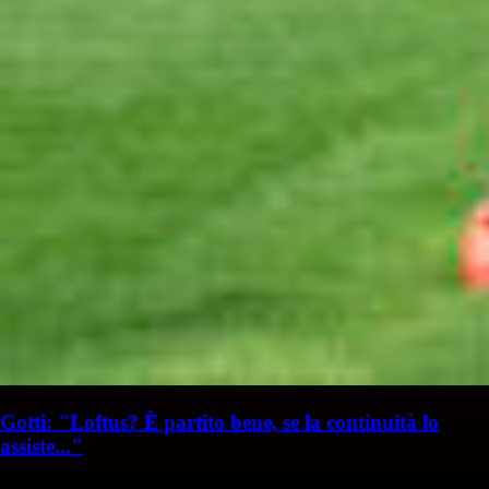
Gotti: "Loftus? È partito bene, se la continuità lo
assiste..."
S. Palminteri
Stefania Palminteri