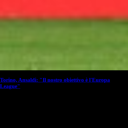
Torino, Ansaldi: "Il nostro obiettivo è l'Europa
League"
R. I. Milanista
Redazione Il Milanista
13 maggio 2019 - 18:05
13 maggio
MILANO - Il Torino, matematicamente, può ancora ambire ad una
qualificazione in Champions League. A frenare gli animi però, ci ha
pensato Ansaldi. Dopo il successo sul Sassuolo, ha parlato così ai…