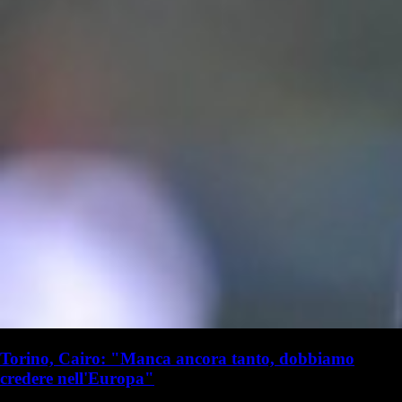
Torino, Cairo: "Manca ancora tanto, dobbiamo
credere nell'Europa"