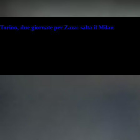
Torino, due giornate per Zaza: salta il Milan
R. I. Milanista
Redazione Il Milanista
16 aprile 2019 - 16:36
16 aprile
MILANO - Il gol segnato da Simone Zaza, contro il Cagliari, era
atteso da un bel po'. Ma per chi ci ha visto l'occasione per poter fare un
gran finale di stagione non ha fatto i conti con il Giudice…