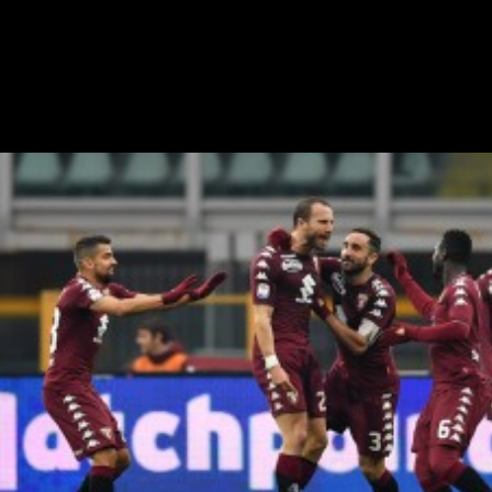
R. I. Milanista
Redazione Il Milanista
3 maggio 2019 - 13:25
3 maggio
MILANO - Urbano Cairo, presidente del Torino, ha parlato a
Tuttosport in vista del finale di stagione della sua squadra. I granata,
come il Milan, sognano un piazzamento in Champions League:…