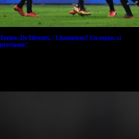
Torino, De Silvestri: "Champions? Un sogno, ci
proviamo"
R. I. Milanista
Redazione Il Milanista
29 aprile 2019 - 13:12
29 aprile
MILANO - Lorenzo De Silvestri, dopo la vittoria sul Milan, ha parlato
così in vista del finale di stagione: &lt;iframe frameborder="0"
width="700" height="450" allowfullscreen="true"…