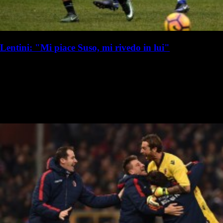
Lentini: "Mi piace Suso, mi rivedo in lui"
R. I. Milanista
Redazione Il Milanista
15 gennaio 2017 - 13:48
15 gennaio
Gianluigi Lentini, ex calciatore di Torino e Milan, ha parlato a "Radio
2": "Gagliardini vale già 20 miliardi? di questi tempi i giovani crescono
subito di valore, anche dopo poche partite buone. E in…