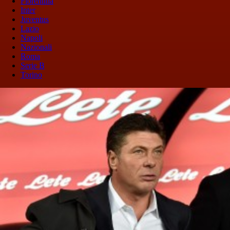
Fiorentina
Inter
Juventus
Lazio
Napoli
Nazionali
Roma
Serie B
Torino