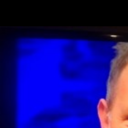
MILANO - Il Torino sta vivendo un momento eccezionale, tanto che si
sta avvicinando incredibilmente alla zona Champions League.
Mazzarri però, predica calma: &lt;iframe frameborder="0"
width="700"…