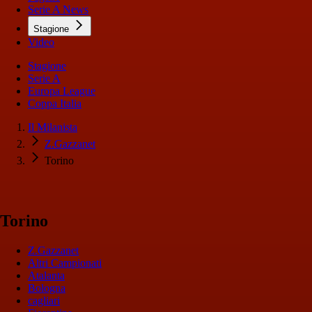
Serie A News
Stagione
Video
Stagione
Serie A
Europa League
Coppa Italia
Il Milanista
Z.Gazzanet
Torino
Torino
Z.Gazzanet
Altri Campionati
Atalanta
Bologna
cagliari