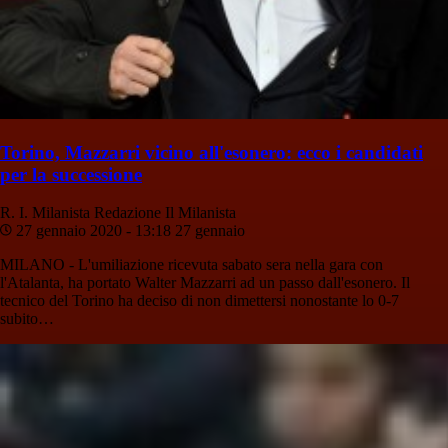
Torino, Mazzarri vicino all'esonero: ecco i candidati
per la successione
R. I. Milanista
Redazione Il Milanista
27 gennaio 2020 - 13:18
27 gennaio
MILANO - L'umiliazione ricevuta sabato sera nella gara con
l'Atalanta, ha portato Walter Mazzarri ad un passo dall'esonero. Il
tecnico del Torino ha deciso di non dimettersi nonostante lo 0-7
subito…