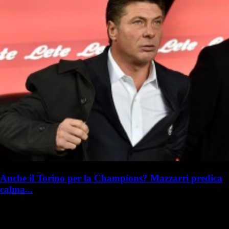
Anche il Torino per la Champions? Mazzarri predica
calma...
R. I. Milanista
Redazione Il Milanista
1 marzo 2019 - 12:36
1 marzo