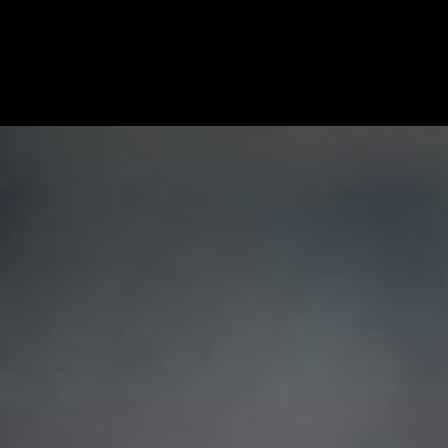
R. I. Milanista
Redazione Il Milanista
10 aprile 2019 - 18:03
10 aprile
MILANO - Urbano Cairo, presidente del Torino, crede al piazzamento
in Europa (a prescindere da quale essa sia). Come riporta Gazzetta.it, il
presidente ha cercato di scuotere l'ambiente granata con…