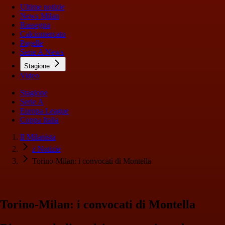
Ultime notizie
News Milan
Rassegna
Calciomercato
Pagelle
Serie A News
Stagione
Video
Stagione
Serie A
Europa League
Coppa Italia
Il Milanista
z Notizie
Torino-Milan: i convocati di Montella
Torino-Milan: i convocati di Montella