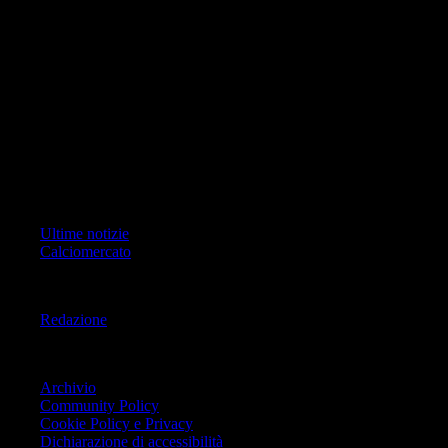
di RCS Mediagroup S.p.a.. Unico responsabile dei contenuti (testi,
foto, video e grafiche) è Geo Editrice; per ogni comunicazione avente
ad oggetto i contenuti del Sito scrivere a info@geoeditrice.it
Pagina non ufficiale, non autorizzata o connessa a Associazione Calcio
Milan S.p.A. I marchi MILAN e AC MILAN sono di esclusiva
proprietà di Associazione Calcio Milan S.p.A..
Copyright Copyright 2021-2026 © IlMilanista.it & Geo Editrice S.r.l |
Tutti i diritti riservati.
Primo Piano
Ultime notizie
Calciomercato
Informazioni
Redazione
Trasparenza
Archivio
Community Policy
Cookie Policy e Privacy
Dichiarazione di accessibilità