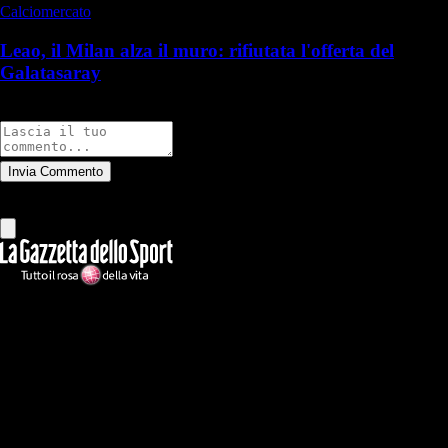
Calciomercato
Leao, il Milan alza il muro: rifiutata l'offerta del
Galatasaray
Commenti
Invia Commento
Tutti
Leggi altri commenti
Ilmilanista.it
Testata giornalistica autorizzazione tribunale di Roma iscritta con il
n°78 con delibera del 12/04/2018. Direttore Responsabile: Stefano
Benedetti
Il sito IlMilanista.it di titolarità di Geo Editrice S.r.l. con sede in Roma,
via Bomarzo 34, C.F./PI 09724341004, è affiliato al network Gazzanet