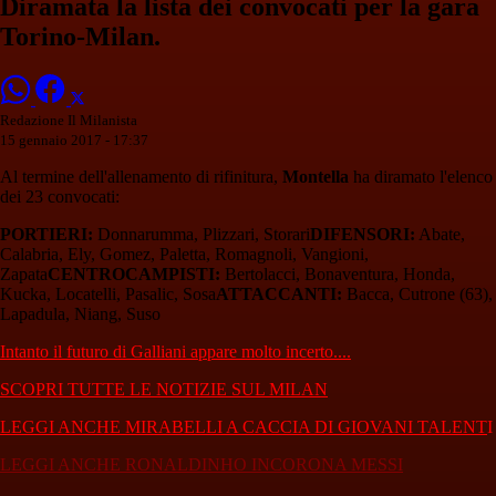
Diramata la lista dei convocati per la gara
Torino-Milan.
Redazione Il Milanista
15 gennaio 2017 - 17:37
Al termine dell'allenamento di rifinitura,
Montella
ha diramato l'elenco
dei 23 convocati:
PORTIERI:
Donnarumma, Plizzari, Storari
DIFENSORI:
Abate,
Calabria, Ely, Gomez, Paletta, Romagnoli, Vangioni,
Zapata
CENTROCAMPISTI:
Bertolacci, Bonaventura, Honda,
Kucka, Locatelli, Pasalic, Sosa
ATTACCANTI:
Bacca, Cutrone (63),
Lapadula, Niang, Suso
Intanto il futuro di Galliani appare molto incerto....
SCOPRI TUTTE LE NOTIZIE SUL MILAN
LEGGI ANCHE MIRABELLI A CACCIA DI GIOVANI TALENT
I
LEGGI ANCHE RONALDINHO INCORONA MESSI