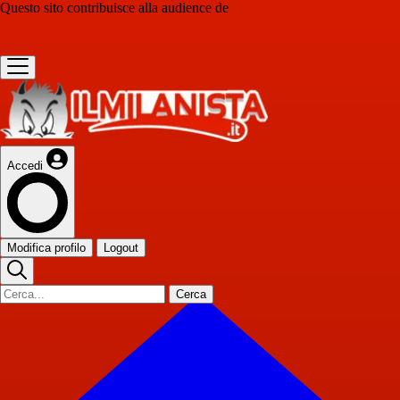
Questo sito contribuisce alla audience de
Accedi
Modifica profilo
Logout
Cerca