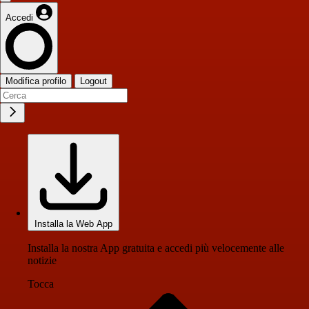
Accedi
Modifica profilo
Logout
Installa la Web App
Installa la nostra App gratuita e accedi più velocemente alle
notizie
Tocca