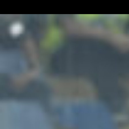
quella femminile. E se per gli uomini di Pioli è arrivata una vittoria
importante, il Milan femminile perso 1-0 in casa contro la…