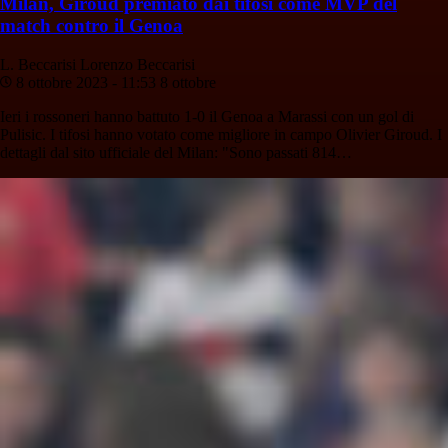
Milan, Giroud premiato dai tifosi come MVP del
match contro il Genoa
L. Beccarisi
Lorenzo Beccarisi
8 ottobre 2023 - 11:53
8 ottobre
Ieri i rossoneri hanno battuto 1-0 il Genoa a Marassi con un gol di
Pulisic. I tifosi hanno votato come migliore in campo Olivier Giroud. I
dettagli dal sito ufficiale del Milan: "Sono passati 814…