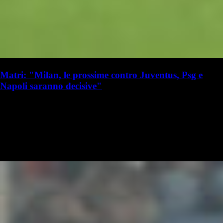
Matri: "Milan, le prossime contro Juventus, Psg e
Napoli saranno decisive"
L. Beccarisi
Lorenzo Beccarisi
8 ottobre 2023 - 11:22
8 ottobre
Ieri sera il Milan ha conquistato tre punti fondamentali prima della
sosta. I rossoneri infatti hanno vinto 1-0 contro il Genoa a Marassi,
grazie a un gol segnato da Christian Pulisic all'87'. Grazie…