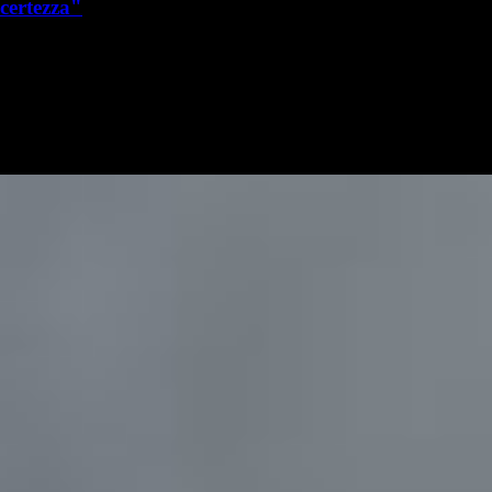
certezza"
L. Beccarisi
Lorenzo Beccarisi
8 ottobre 2023 - 10:51
8 ottobre
Ieri sera il Milan ha vinto 1-0 al Ferraris contro il Genoa, conquistando
tre punti d'oro che valgono il primato solitario in classifica. A decidere
la gara è stato il gol di Christian Pulisic…