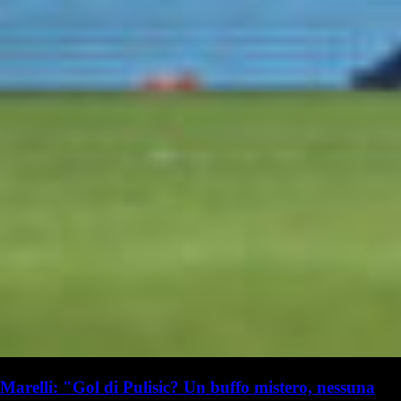
Marelli: "Gol di Pulisic? Un buffo mistero, nessuna