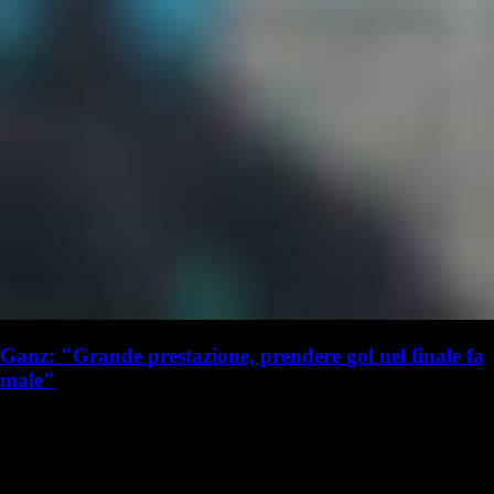
Ganz: "Grande prestazione, prendere gol nel finale fa
male"
L. Beccarisi
Lorenzo Beccarisi
8 ottobre 2023 - 10:23
8 ottobre
Nella giornata di ieri sono scese in campo sia la squadra maschile che