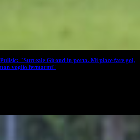
Pulisic: "Surreale Giroud in porta. Mi piace fare gol,
non voglio fermarmi"
L. Beccarisi
Lorenzo Beccarisi
8 ottobre 2023 - 09:57
8 ottobre
Grande serata ieri per il Milan. I rossoneri hanno espugnato il Ferraris,
battendo 1-0 il Genoa grazie a un gol di Christian Pulisic al minuto 87.
Dopo un finale pazzo tra Var, espulsioni e Giroud…