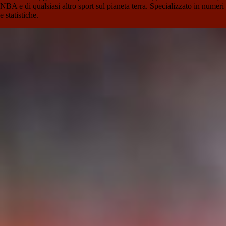
NBA e di qualsiasi altro sport sul pianeta terra. Specializzato in numeri
e statistiche.