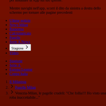
per installare la App sul tuo Iphone.
Mentre navighi nell'app, scorri il dito da sinistra a destra dello
schermo per tornare alle pagine precedenti
Ultime notizie
News Milan
Rassegna
Calciomercato
Pagelle
Serie A News
Stagione
Video
Stagione
Serie A
Europa League
Coppa Italia
Il Milanista
Pagelle Milan
Venezia-Milan, le pagelle crudeli: "Che follia!!! Ho visto una
roba inaccettabile..."