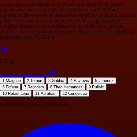
La retroguardia del Milan, dopo l'ottima prova del derby, torna a
reggere abbastanza bene anche in campionato contro il Venezia.
Importante ritrovare solidità difensiva e soprattutto continuità, sia nelle
prestazioni dei singoli che nel non concedere gol agli avversari.
L'inglese disputa una partita abbastanza tranquilla e ordinata sul
centrodestra, è sicuramente il migliore della linea difensiva. Merita una
piena sufficienza. VOTO:
6
2 di 12
Prossima scheda 2 di 12
1
Maignan
2
Tomori
3
Gabbia
4
Pavlovic
5
Jimenez
6
Fofana
7
Reijnders
8
Theo Hernandez
9
Pulisic
10
Rafael Leao
11
Abraham
12
Conceicao
© RIPRODUZIONE RISERVATA