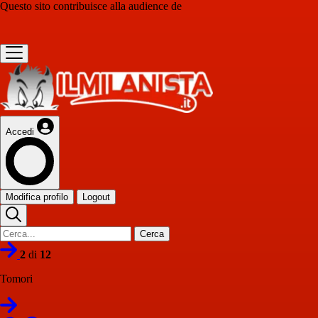
Questo sito contribuisce alla audience de
Accedi
Modifica profilo
Logout
Cerca
2
di
12
Tomori