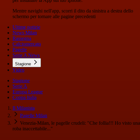
per installare la App sul tuo Iphone.
Mentre navighi nell'app, scorri il dito da sinistra a destra dello
schermo per tornare alle pagine precedenti
Ultime notizie
News Milan
Rassegna
Calciomercato
Pagelle
Serie A News
Stagione
Video
Stagione
Serie A
Europa League
Coppa Italia
Il Milanista
Pagelle Milan
Venezia-Milan, le pagelle crudeli: "Che follia!!! Ho visto una
roba inaccettabile..."