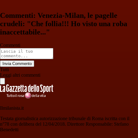
Commenti: Venezia-Milan, le pagelle
crudeli: "Che follia!!! Ho visto una roba
inaccettabile..."
Commenti
Invia Commento
Tutti
Leggi altri commenti
Ilmilanista.it
Testata giornalistica autorizzazione tribunale di Roma iscritta con il
n°78 con delibera del 12/04/2018. Direttore Responsabile: Stefano
Benedetti