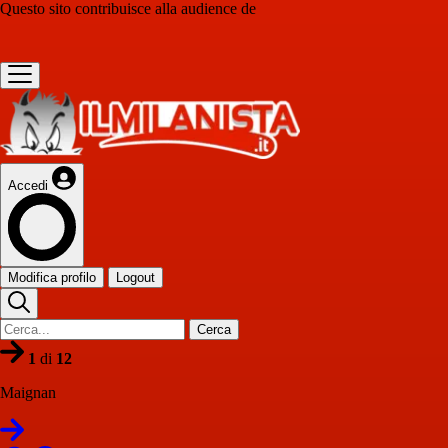
Questo sito contribuisce alla audience de
Accedi
Modifica profilo
Logout
Cerca
1
di
12
Maignan