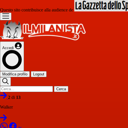
Questo sito contribuisce alla audience de
Accedi
Modifica profilo
Logout
Cerca
2
di
13
Walker