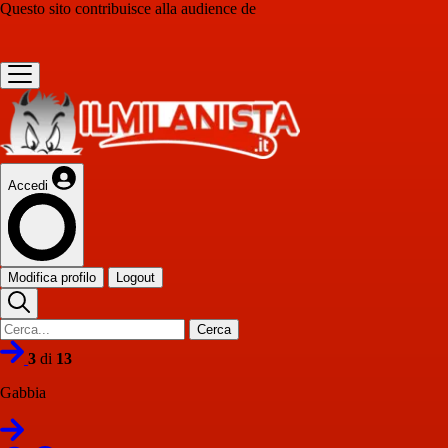
Questo sito contribuisce alla audience de
Accedi
Modifica profilo
Logout
Cerca
3
di
13
Gabbia