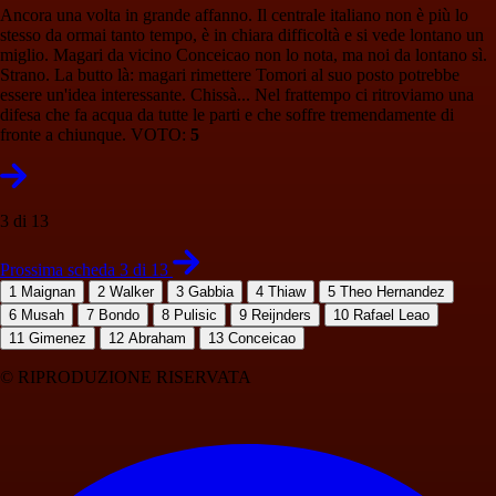
Ancora una volta in grande affanno. Il centrale italiano non è più lo
stesso da ormai tanto tempo, è in chiara difficoltà e si vede lontano un
miglio. Magari da vicino Conceicao non lo nota, ma noi da lontano sì.
Strano. La butto là: magari rimettere Tomori al suo posto potrebbe
essere un'idea interessante. Chissà... Nel frattempo ci ritroviamo una
difesa che fa acqua da tutte le parti e che soffre tremendamente di
fronte a chiunque. VOTO:
5
3 di 13
Prossima scheda 3 di 13
1
Maignan
2
Walker
3
Gabbia
4
Thiaw
5
Theo Hernandez
6
Musah
7
Bondo
8
Pulisic
9
Reijnders
10
Rafael Leao
11
Gimenez
12
Abraham
13
Conceicao
© RIPRODUZIONE RISERVATA