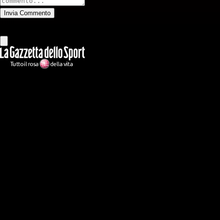
Invia Commento
Tutti
Leggi altri commenti
Ilmilanista.it
Testata giornalistica autorizzazione tribunale di Roma iscritta con il
n°78 con delibera del 12/04/2018. Direttore Responsabile: Stefano
Benedetti
Il sito IlMilanista.it di titolarità di Geo Editrice S.r.l. con sede in Roma,
via Bomarzo 34, C.F./PI 09724341004, è affiliato al network Gazzanet
di RCS Mediagroup S.p.a.. Unico responsabile dei contenuti (testi,
foto, video e grafiche) è Geo Editrice; per ogni comunicazione avente
ad oggetto i contenuti del Sito scrivere a info@geoeditrice.it
Pagina non ufficiale, non autorizzata o connessa a Associazione Calcio
Milan S.p.A. I marchi MILAN e AC MILAN sono di esclusiva
proprietà di Associazione Calcio Milan S.p.A..