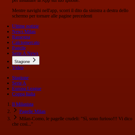
per installare la App sul tuo Iphone.
Mentre navighi nell'app, scorri il dito da sinistra a destra dello
schermo per tornare alle pagine precedenti
Ultime notizie
News Milan
Rassegna
Calciomercato
Pagelle
Serie A News
Stagione
Video
Stagione
Serie A
Europa League
Coppa Italia
Il Milanista
Pagelle Milan
Milan-Como, le pagelle crudeli: "Sì, sono furioso!!! Vi dico
che così..."