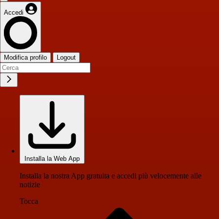
Accedi
Modifica profilo
Logout
Installa la Web App
Installa la nostra App gratuita e accedi più velocemente alle
notizie
Tocca