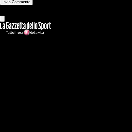
Invia Commento
Tutti
Leggi altri commenti
Ilmilanista.it
Testata giornalistica autorizzazione tribunale di Roma iscritta con il
n°78 con delibera del 12/04/2018. Direttore Responsabile: Stefano
Benedetti
Il sito IlMilanista.it di titolarità di Geo Editrice S.r.l. con sede in Roma,
via Bomarzo 34, C.F./PI 09724341004, è affiliato al network Gazzanet
di RCS Mediagroup S.p.a.. Unico responsabile dei contenuti (testi,
foto, video e grafiche) è Geo Editrice; per ogni comunicazione avente
ad oggetto i contenuti del Sito scrivere a info@geoeditrice.it
Pagina non ufficiale, non autorizzata o connessa a Associazione Calcio
Milan S.p.A. I marchi MILAN e AC MILAN sono di esclusiva
proprietà di Associazione Calcio Milan S.p.A..
Copyright Copyright 2021-2026 © IlMilanista.it & Geo Editrice S.r.l |