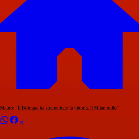
Mauro: "Il Bologna ha strameritato la vittoria, il Milan nullo"