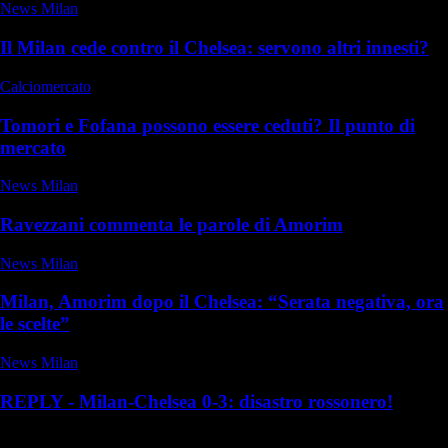
News Milan
Il Milan cede contro il Chelsea: servono altri innesti?
Calciomercato
Tomori e Fofana possono essere ceduti? Il punto di
mercato
News Milan
Ravezzani commenta le parole di Amorim
News Milan
Milan, Amorim dopo il Chelsea: “Serata negativa, ora
le scelte”
News Milan
REPLY - Milan-Chelsea 0-3: disastro rossonero!
Commenti