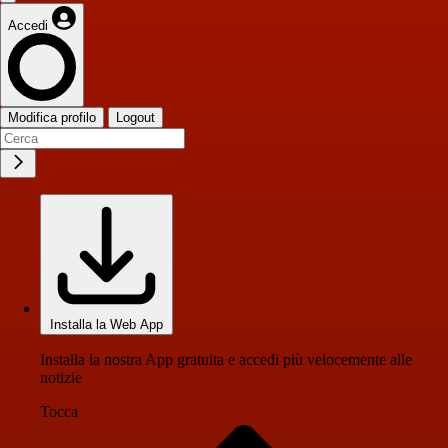
Accedi
Modifica profilo
Logout
Installa la Web App
Installa la nostra App gratuita e accedi più velocemente alle
notizie
Tocca