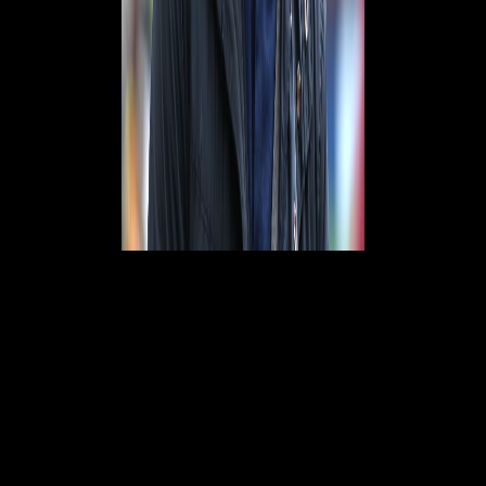
Gimenez?:
"E' un goleador, ha già segnato diverse reti in un
campionato difficile come la Serie A. In Olanda un attaccante ha tante
occasioni, in Italia i difensori non te ne concedano più di una".
Il Milan può fare come il Napoli senza coppe?:
"Non saprei, bisogna
capire cosa succede nella società. Mi dispiace che figure importanti,
come Paolo Maldini, non ci siano più. Sono cose che mi
infastidiscono. Ibrahimovic si è ritrovato a ricoprire un ruolo che non
aveva mai fatto, penso che stia facendo del suo meglio".
© RIPRODUZIONE RISERVATA