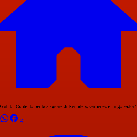
Gullit: "Contento per la stagione di Reijnders, Gimenez è un goleador"