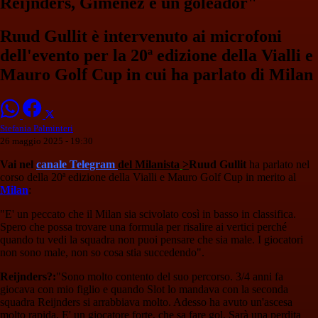
Reijnders, Gimenez è un goleador"
Ruud Gullit è intervenuto ai microfoni
dell'evento per la 20ª edizione della Vialli e
Mauro Golf Cup in cui ha parlato di Milan
Stefania Palminteri
26 maggio 2025 - 19:30
Vai nel
canale Telegram
del Milanista
>
Ruud Gullit
ha parlato nel
corso della 20ª edizione della Vialli e Mauro Golf Cup in merito al
Milan
:
"E' un peccato che il Milan sia scivolato così in basso in classifica.
Spero che possa trovare una formula per risalire ai vertici perché
quando tu vedi la squadra non puoi pensare che sia male. I giocatori
non sono male, non so cosa stia succedendo".
Reijnders?:
"Sono molto contento del suo percorso. 3/4 anni fa
giocava con mio figlio e quando Slot lo mandava con la seconda
squadra Reijnders si arrabbiava molto. Adesso ha avuto un'ascesa
molto rapida. E' un giocatore forte, che sa fare gol. Sarà una perdita