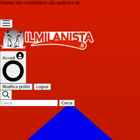
Questo sito contribuisce alla audience de
Accedi
Modifica profilo
Logout
Cerca