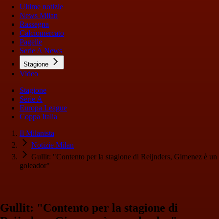
Ultime notizie
News Milan
Rassegna
Calciomercato
Pagelle
Serie A News
Stagione
Video
Stagione
Serie A
Europa League
Coppa Italia
Il Milanista
Notizie Milan
Gullit: "Contento per la stagione di Reijnders, Gimenez è un
goleador"
Gullit: "Contento per la stagione di