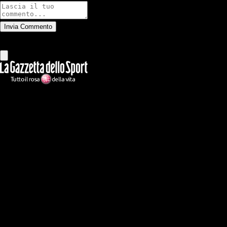
Invia Commento
Tutti
Leggi altri commenti
Ilmilanista.it
Testata giornalistica autorizzazione tribunale di Roma iscritta con il
n°78 con delibera del 12/04/2018. Direttore Responsabile: Stefano
Benedetti
Il sito IlMilanista.it di titolarità di Geo Editrice S.r.l. con sede in Roma,
via Bomarzo 34, C.F./PI 09724341004, è affiliato al network Gazzanet
di RCS Mediagroup S.p.a.. Unico responsabile dei contenuti (testi,
foto, video e grafiche) è Geo Editrice; per ogni comunicazione avente
ad oggetto i contenuti del Sito scrivere a info@geoeditrice.it
Pagina non ufficiale, non autorizzata o connessa a Associazione Calcio
Milan S.p.A. I marchi MILAN e AC MILAN sono di esclusiva
proprietà di Associazione Calcio Milan S.p.A..