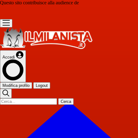
Questo sito contribuisce alla audience de
Accedi
Modifica profilo
Logout
Cerca