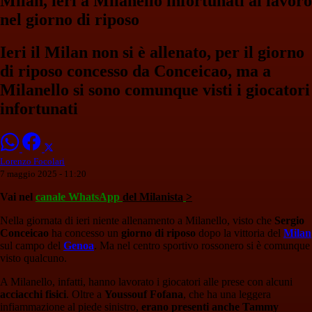
Milan, ieri a Milanello infortunati al lavoro
nel giorno di riposo
Ieri il Milan non si è allenato, per il giorno
di riposo concesso da Conceicao, ma a
Milanello si sono comunque visti i giocatori
infortunati
Lorenzo Focolari
7 maggio 2025 - 11:20
Vai nel
canale WhatsApp
del Milanista
>
Nella giornata di ieri niente allenamento a Milanello, visto che
Sergio
Conceicao
ha concesso un
giorno di riposo
dopo la vittoria del
Milan
sul campo del
Genoa
. Ma nel centro sportivo rossonero si è comunque
visto qualcuno.
A Milanello, infatti, hanno lavorato i giocatori alle prese con alcuni
acciacchi fisici
. Oltre a
Youssouf Fofana
, che ha una leggera
infiammazione al piede sinistro,
erano presenti anche Tammy