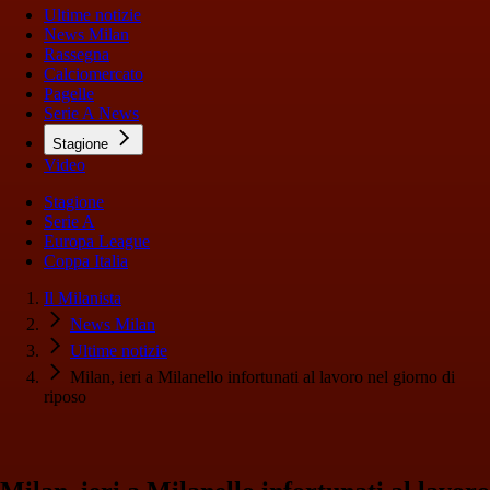
Ultime notizie
News Milan
Rassegna
Calciomercato
Pagelle
Serie A News
Stagione
Video
Stagione
Serie A
Europa League
Coppa Italia
Il Milanista
News Milan
Ultime notizie
Milan, ieri a Milanello infortunati al lavoro nel giorno di
riposo