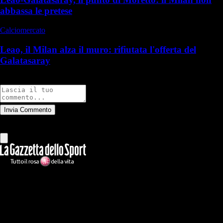
abbassa le pretese
Calciomercato
Leao, il Milan alza il muro: rifiutata l'offerta del
Galatasaray
Commenti
Invia Commento
Tutti
Leggi altri commenti
Ilmilanista.it
Testata giornalistica autorizzazione tribunale di Roma iscritta con il
n°78 con delibera del 12/04/2018. Direttore Responsabile: Stefano
Benedetti