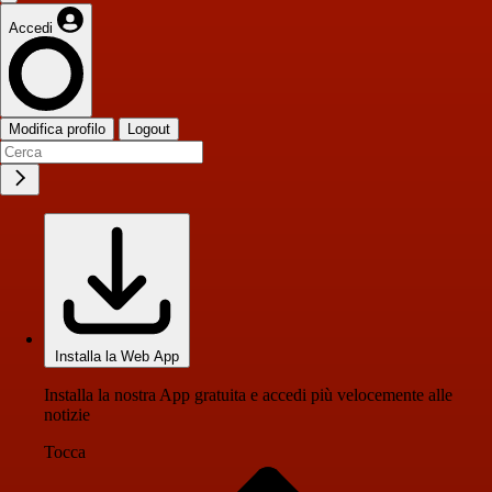
Accedi
Modifica profilo
Logout
Installa la Web App
Installa la nostra App gratuita e accedi più velocemente alle
notizie
Tocca