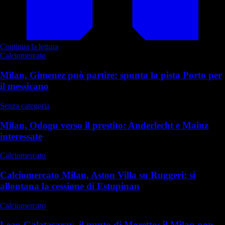
Continua la lettura
Calciomercato
Milan, Gimenez può partire: spunta la pista Porto per
il messicano
Senza categoria
Milan, Odogu verso il prestito: Anderlecht e Mainz
interessate
Calciomercato
Calciomercato Milan, Aston Villa su Ruggeri: si
allontana la cessione di Estupinan
Calciomercato
Leao-Galatasaray, il punto di Moretto: il Milan non