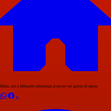
Milan, ieri a Milanello infortunati al lavoro nel giorno di riposo