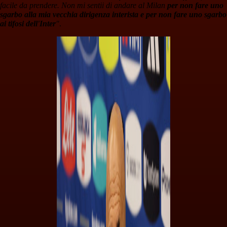
facile da prendere. Non mi sentii di andare al Milan
per non fare uno
sgarbo alla mia vecchia dirigenza interista e per non fare uno sgarbo
ai tifosi dell'Inter
"
.