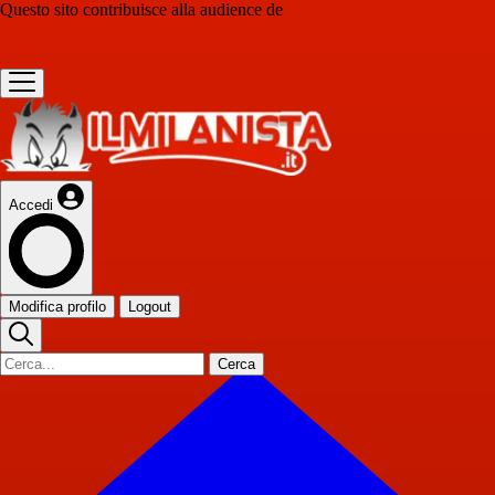
Questo sito contribuisce alla audience de
Accedi
Modifica profilo
Logout
Cerca