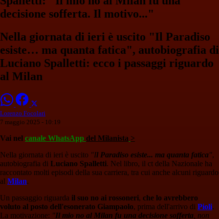
Spalletti: "Il mio no al Milan fu una
decisione sofferta. Il motivo..."
Nella giornata di ieri è uscito "Il Paradiso
esiste… ma quanta fatica", autobiografia di
Luciano Spalletti: ecco i passaggi riguardo
al Milan
Lorenzo Focolari
7 maggio 2025 - 10:19
Vai nel
canale WhatsApp
del Milanista
>
Nella giornata di ieri è uscito
"I
l Paradiso esiste... ma quanta fatica
"
,
autobiografia di
Luciano Spalletti
. Nel libro, il ct della Nazionale ha
raccontato molti episodi della sua carriera, tra cui anche alcuni riguardo
al
Milan
.
Un passaggio riguarda
il suo no ai rossoneri
,
che lo avrebbero
voluto al posto dell'esonerato Giampaolo
, prima dell'arrivo di
Pioli
.
La motivazione:
"
Il mio no al Milan fu una decisione sofferta
, non