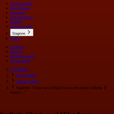
Ultime notizie
News Milan
Rassegna
Calciomercato
Pagelle
Serie A News
Stagione
Video
Stagione
Serie A
Europa League
Coppa Italia
Il Milanista
News Milan
Ultime notizie
Spalletti: "Il mio no al Milan fu una decisione sofferta. Il
motivo..."