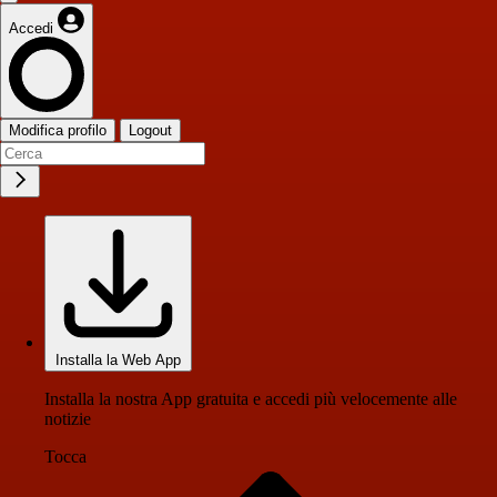
Accedi
Modifica profilo
Logout
Installa la Web App
Installa la nostra App gratuita e accedi più velocemente alle
notizie
Tocca