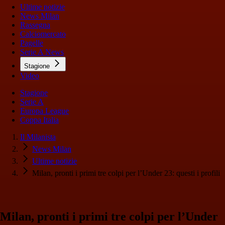
Ultime notizie
News Milan
Rassegna
Calciomercato
Pagelle
Serie A News
Stagione
Video
Stagione
Serie A
Europa League
Coppa Italia
Il Milanista
News Milan
Ultime notizie
Milan, pronti i primi tre colpi per l’Under 23: questi i profili
Milan, pronti i primi tre colpi per l’Under