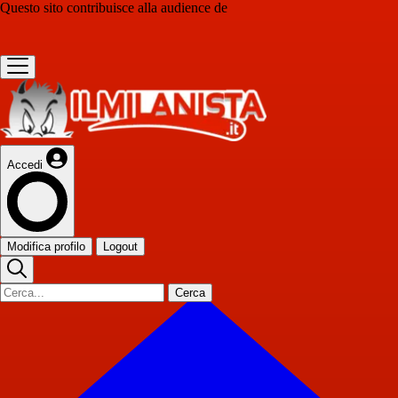
Questo sito contribuisce alla audience de
Accedi
Modifica profilo
Logout
Cerca