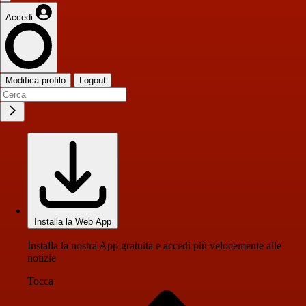
Accedi
Modifica profilo
Logout
Installa la Web App
Installa la nostra App gratuita e accedi più velocemente alle
notizie
Tocca