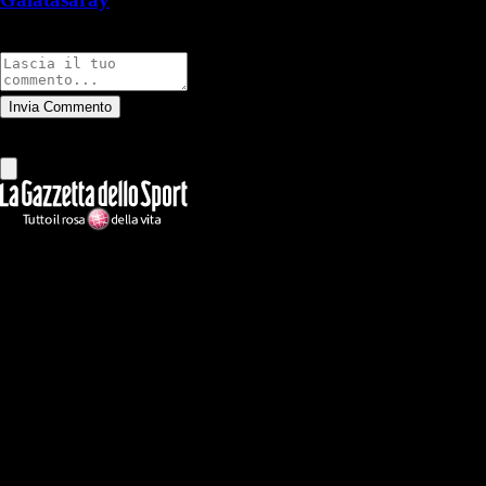
Commenti
Invia Commento
Tutti
Leggi altri commenti
Ilmilanista.it
Testata giornalistica autorizzazione tribunale di Roma iscritta con il
n°78 con delibera del 12/04/2018. Direttore Responsabile: Stefano
Benedetti
Il sito IlMilanista.it di titolarità di Geo Editrice S.r.l. con sede in Roma,
via Bomarzo 34, C.F./PI 09724341004, è affiliato al network Gazzanet
di RCS Mediagroup S.p.a.. Unico responsabile dei contenuti (testi,
foto, video e grafiche) è Geo Editrice; per ogni comunicazione avente
ad oggetto i contenuti del Sito scrivere a info@geoeditrice.it