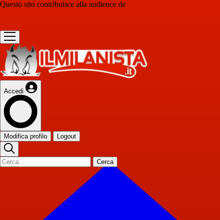
Questo sito contribuisce alla audience de
Accedi
Modifica profilo
Logout
Cerca