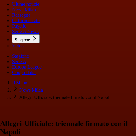
Ultime notizie
News Milan
Rassegna
Calciomercato
Pagelle
Serie A News
Stagione
Video
Stagione
Serie A
Europa League
Coppa Italia
Il Milanista
News Milan
Allegri-Ufficiale: triennale firmato con il Napoli
Allegri-Ufficiale: triennale firmato con il
Napoli