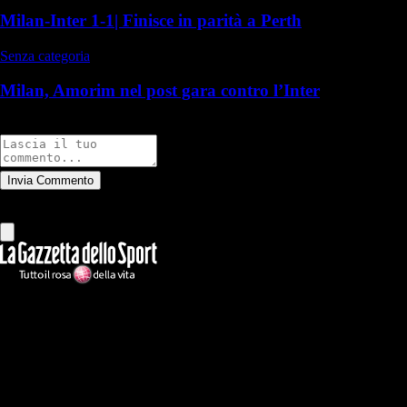
Milan-Inter 1-1| Finisce in parità a Perth
Senza categoria
Milan, Amorim nel post gara contro l’Inter
Commenti
Invia Commento
Tutti
Leggi altri commenti
Ilmilanista.it
Testata giornalistica autorizzazione tribunale di Roma iscritta con il
n°78 con delibera del 12/04/2018. Direttore Responsabile: Stefano
Benedetti
Il sito IlMilanista.it di titolarità di Geo Editrice S.r.l. con sede in Roma,