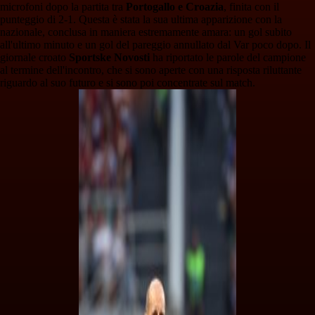
microfoni dopo la partita tra
Portogallo e Croazia
, finita con il
punteggio di 2-1. Questa è stata la sua ultima apparizione con la
nazionale, conclusa in maniera estremamente amara: un gol subito
all'ultimo minuto e un gol del pareggio annullato dal Var poco dopo. Il
giornale croato
Sportske Novosti
ha riportato le parole del campione
al termine dell'incontro, che si sono aperte con una risposta riluttante
riguardo al suo futuro e si sono poi concentrate sul match.