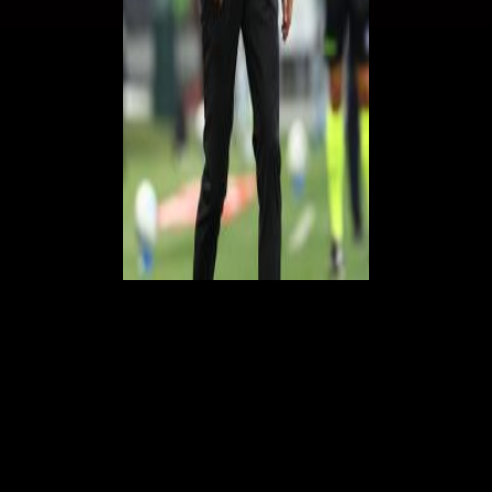
Le parole di Modric
Luka Modric ha risposto in questo modo a chi gli ha chiesto notizie sul
suo futuro:
"Adesso non è il momento di discuterne. Lo saprete tra
poco". Successivamente, Modric ha commentato la partita dicendo:
"Possiamo esaminare il match in due fasi: nel primo tempo non ci
siamo espressi al meglio, siamo stati piuttosto tesi, mentre nel secondo
tempo abbiamo disputato una partita straordinaria. È stata una delle
nostre migliori performance, avremmo potuto chiuderla prima, ma