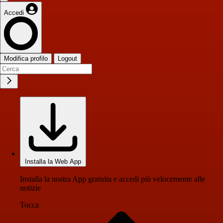
Accedi
Modifica profilo
Logout
Installa la Web App
Installa la nostra App gratuita e accedi più velocemente alle
notizie
Tocca