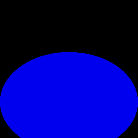
non ci siamo riusciti. Abbiamo avuto troppe occasioni mancate, e poi
sono accadute delle cose che per me sono inspiegabili. Ma così è. È
complicato dire qualcosa di sensato subito dopo la partita, non voglio
dire cose sbagliate. Possiamo essere fieri del nostro secondo tempo,
meritavamo di più, ma alla fine il calcio è proprio così. "
© RIPRODUZIONE RISERVATA