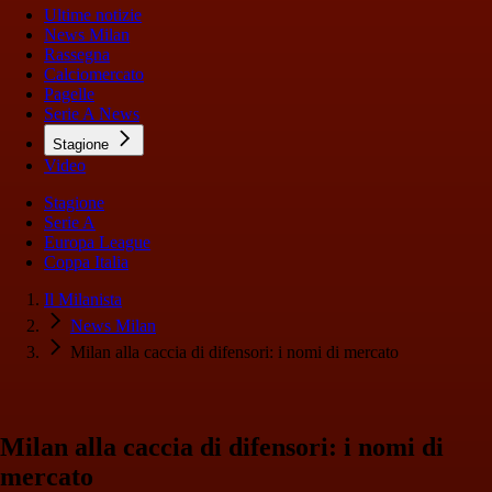
Ultime notizie
News Milan
Rassegna
Calciomercato
Pagelle
Serie A News
Stagione
Video
Stagione
Serie A
Europa League
Coppa Italia
Il Milanista
News Milan
Milan alla caccia di difensori: i nomi di mercato
Milan alla caccia di difensori: i nomi di
mercato