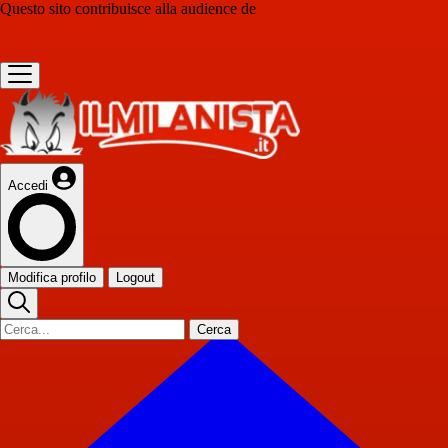
Questo sito contribuisce alla audience de
Accedi
Modifica profilo
Logout
Cerca