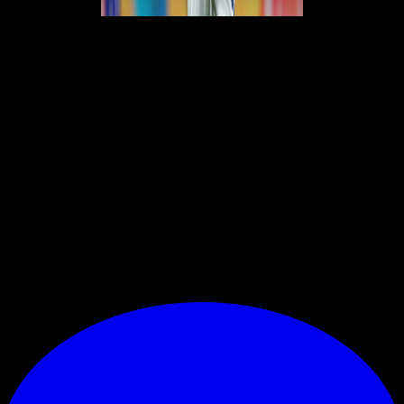
Il
Milan
continua a cercare un nuovo difensore centrale, desiderando
rafforzare la linea difensiva per mister
Ruben Amorim
. Il Milan ha
fatto un'importante mossa per
Mario Gila
, difensore della Lazio. Il
Napoli ha iniziato le trattative per tempo, cercando di ottenere un
accordo verbale con il giocatore, ma ancora non c'è un'intesa con la
Lazio, che richiede 30 milioni di euro nonostante il contratto in
scadenza. Ciò è dovuto al fatto che devono versare il 50% di una
possibile futura vendita al Real Madrid. Negli ultimi tempi, il Milan si è
fatto avanti con decisione. Ha avuto contatti con l'agente del calciatore:
non ci sono ostacoli legati al contratto. Vedremo se il Milan presenterà
un'offerta alla Lazio per anticipare il Napoli. Sicuramente il Milan si sta
attivando per
Mario Gila.
© RIPRODUZIONE RISERVATA