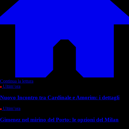
Continua la lettura
Ultim’ora
Nuovo Incontro tra Cardinale e Amorim: i dettagli
Ultim’ora
Gimenez nel mirino del Porto: le opzioni del Milan