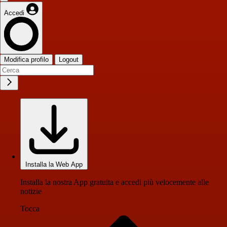
Accedi
Modifica profilo
Logout
Installa la Web App
Installa la nostra App gratuita e accedi più velocemente alle
notizie
Tocca