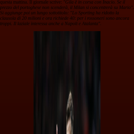
questa mattina. Il giornale scrive:
"Gila è in corsa con Inacio. Se il
prezzo del portoghese non scenderà, il Milan si concentrerà su Mario".
Si aggiunge poi un lungo sottotitolo: "Lo Sporting ha ridotto la
clausola di 20 milioni e ora richiede 40: per i rossoneri sono ancora
troppi. Il laziale interessa anche a Napoli e Atalanta".