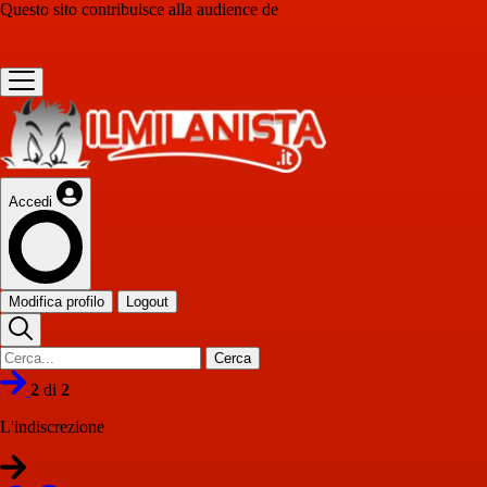
Questo sito contribuisce alla audience de
Accedi
Modifica profilo
Logout
Cerca
2
di
2
L'indiscrezione