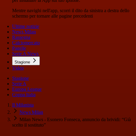
per installare la App sul tuo Iphone.
Mentre navighi nell'app, scorri il dito da sinistra a destra dello
schermo per tornare alle pagine precedenti
Ultime notizie
News Milan
Rassegna
Calciomercato
Pagelle
Serie A News
Stagione
Video
Stagione
Serie A
Europa League
Coppa Italia
Il Milanista
News Milan
Milan News - Esonero Fonseca, annuncio da brividi: “Già
scelto il sostituto”