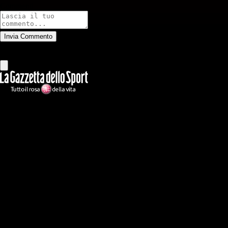
Commenti
Invia Commento
Tutti
Leggi altri commenti
Ilmilanista.it
Testata giornalistica autorizzazione tribunale di Roma iscritta con il
n°78 con delibera del 12/04/2018. Direttore Responsabile: Stefano
Benedetti
Il sito IlMilanista.it di titolarità di Geo Editrice S.r.l. con sede in Roma,
via Bomarzo 34, C.F./PI 09724341004, è affiliato al network Gazzanet
di RCS Mediagroup S.p.a.. Unico responsabile dei contenuti (testi,
foto, video e grafiche) è Geo Editrice; per ogni comunicazione avente
ad oggetto i contenuti del Sito scrivere a info@geoeditrice.it
Pagina non ufficiale, non autorizzata o connessa a Associazione Calcio
Milan S.p.A. I marchi MILAN e AC MILAN sono di esclusiva