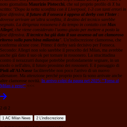
noto giornalista
Maurizio Pistocchi
, che sul proprio profilo di
X
ha
scritto:
"Dopo la netta sconfitta con il Liverpool, 1-3 con tanti errori in
fase difensiva,
il futuro di Fonseca è appeso al derby con l’Inter
:
dovesse arrivare un’altra sconfitta, il destino del tecnico sarebbe
segnato. La dirigenza rossonera è da tempo in contatto con
Max
Allegri
, che viene considerato l’uomo giusto per mettere a posto la
fase difensiva.
Il tecnico ha già dato il suo assenso ad un clamoroso
ritorno sulla panchina milanista
"
. Un'indiscrezione clamorosa, che
conferma alcune cose. Primo: il derby sarà decisivo per Fonseca.
Secondo: Allegri non solo sarebbe il prescelto del Milan, ma avrebbe
anche già dato il suo ok per tornare in rossonero. La stracittadina
contro il nerazzurri dunque potrebbe profondamente segnare, in un
modo o nell'altro, il futuro prossimo dei rossoneri. E il passaggio di
Pioli all'Al-Nassr
faciliterebbe non poco l'arrivo di un nuovo
allenatore. Ma attenzione perché proprio poco fa sono arrivate anche
altre clamorose novità.
In arrivo colpi da paura nel 2025: "Torna al
Milan a zero!"
<<<
2 di 2
1
AC Milan News
2
L'indiscrezione