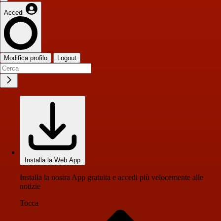
Accedi
Modifica profilo
Logout
Installa la Web App
Installa la nostra App gratuita e accedi più velocemente alle
notizie
Tocca