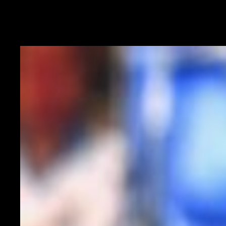
Squalificati:
nessuno |
Indisponibili:
Kolarov, Perisic |
Ballottaggi:
Ranocchia 55%- De Vrij 45%, Young 55%-Darmian 45%, Eriksen
55%-Gagliardini 45%