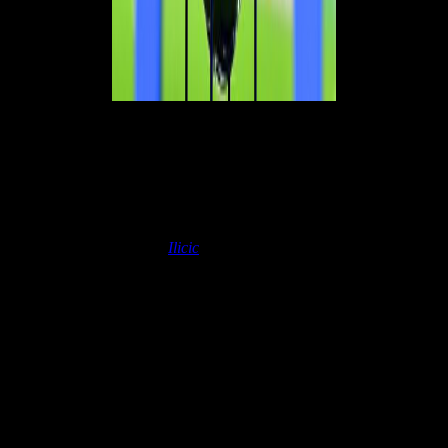
ATALANTA VS UDINESE - OGGI ORE 15.OO
ATALANTA (3-4-1-2):
Gollini; Toloi, Romero, Djimsiti; Maehle, De
Roon, Freuler, Gosens; Pessina; Muriel, Zapata
Squalificati:
nessuno |
Indisponibili:
Hateboer |
Ballottaggi:
Gollini
70%-Sportiello 30%, Toloi 55%-Palomino 45%, De Roon 55%-
Pasalic 45%, Muriel 60%-
Ilicic
40%
UDINESE (3-5-1-1):
Musso; Becao, Nuytinck, Bonifazi; Molina, De
Paul, Walace, Pereyra, Zeegelaar; Forestieri; Llorente
Squalificati:
nessuno |
Indisponibili:
Deulofeu, Jajalo, Pussetto
|
Ballottaggi:
Bonifazi 45%-De Maio 30%-Samir 25%, Zeegelaar
55%-Stryger Larsen 45%, Forestieri 60%-Arslan 40%, Llorente 45%-
Okaka 30%-Nestorovski 25%
BENEVENTO VS PARMA - OGGI ORE 15.00