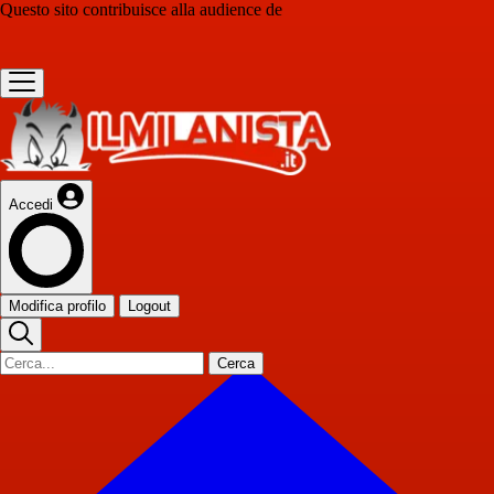
Questo sito contribuisce alla audience de
Accedi
Modifica profilo
Logout
Cerca