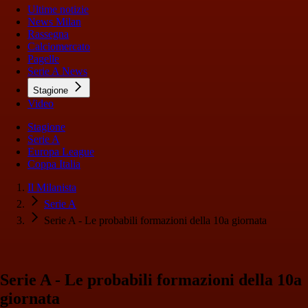
Ultime notizie
News Milan
Rassegna
Calciomercato
Pagelle
Serie A News
Stagione
Video
Stagione
Serie A
Europa League
Coppa Italia
Il Milanista
Serie A
Serie A - Le probabili formazioni della 10a giornata
Serie A - Le probabili formazioni della 10a
giornata