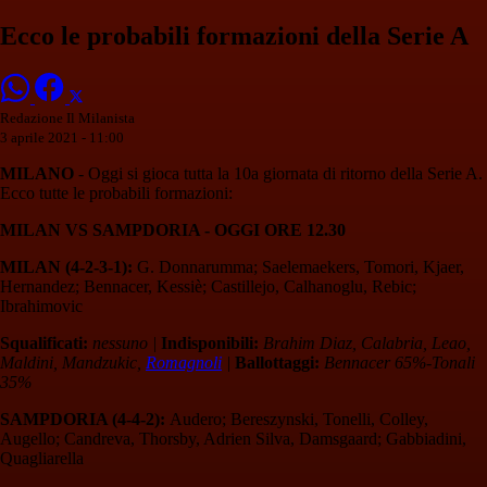
Ecco le probabili formazioni della Serie A
Redazione Il Milanista
3 aprile 2021 - 11:00
MILANO
- Oggi si gioca tutta la 10a giornata di ritorno della Serie A.
Ecco tutte le probabili formazioni:
MILAN VS SAMPDORIA - OGGI ORE 12.30
MILAN (4-2-3-1):
G. Donnarumma; Saelemaekers, Tomori, Kjaer,
Hernandez; Bennacer, Kessiè; Castillejo, Calhanoglu, Rebic;
Ibrahimovic
Squalificati:
nessuno |
Indisponibili:
Brahim Diaz, Calabria, Leao,
Maldini, Mandzukic,
Romagnoli
|
Ballottaggi:
Bennacer 65%-Tonali
35%
SAMPDORIA (4-4-2):
Audero; Bereszynski, Tonelli, Colley,
Augello; Candreva, Thorsby, Adrien Silva, Damsgaard; Gabbiadini,
Quagliarella