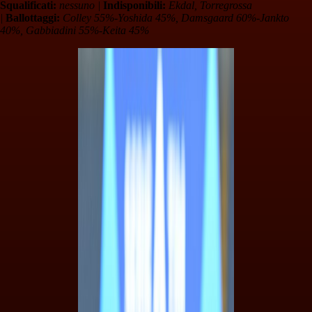
Squalificati:
nessuno |
Indisponibili:
Ekdal, Torregrossa
|
Ballottaggi:
Colley 55%-Yoshida 45%, Damsgaard 60%-Jankto
40%, Gabbiadini 55%-Keita 45%