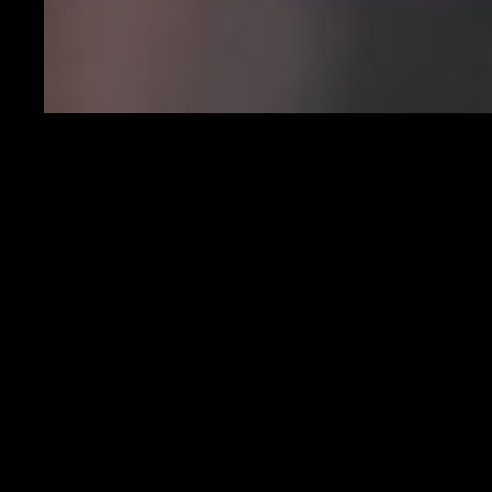
Duvan Zapata attaccante dell'Atalanta
CAGLIARI VS HELLAS VERONA - OGGI ORE 15.00
CAGLIARI (3-5-2):
Cragno; Rugani, Godin, Klavan; Zappa,
Nandez, Duncan, Nainggolan, Lykogiannis; Pavoletti, Joao Pedro
Squalificati:
nessuno |
Indisponibili:
Ceppitelli, Rog, Sottil, Tramoni,
Tripaldelli |
Ballottaggi
: Klavan 55%-Walukiewicz 45%, Zappa 60%-
Marin 40%, Pavoletti 60%-Simeone 40%
VERONA (3-4-2-1):
Silvestri; Ceccherini, Lovato, Dimarco; Faraoni,
Tameze, Veloso, Lazovic; Barak, Zaccagni; Lasagna
Squalificati:
Dawidowicz |
Indisponibili:
Gunter, Kalinic, Vieira
|
Ballottaggi
: Dimarco 55%-Magnani 45%
GENOA VS FIORENTINA - OGGI ORE 15.00
GENOA (3-5-2):
Perin; Masiello, Radovanovic, Criscito; Zappacosta,