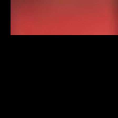
Inisigne e Politano, esterni del Napoli
SASSUOLO VS ROMA - OGGI ORE 15.00
SASSUOLO (4-2-3-1):
Consigli; Toljan, Marlon, Chiriches, Rogerio;
Obiang, Maxime Lopez; Traorè, Djuricic, Boga; Raspadori
Squalificati:
nessuno |
Indisponibili:
Ayhan, Berardi, Bourabia,
Caputo, Defrel, Romagna |
Ballottaggi:
Rogerio 60%-Kyriakopoulos
40%, Boga 55%-Magnanelli 45%
ROMA (3-4-2-1):
Pau Lopez; Karsdorp, Cristante, Mancini; Bruno
Peres, Diawara, Pellegrini, Spinazzola; Perez, Pedro; Borja Mayoral
Squalificati:
Ibanez, Villar |
Indisponibili:
Kumbulla, Mkhitaryan,
Smalling, Zaniolo |
Ballottaggi:
Diawara 70%-Veretout 30%, Carles
Perez 65%-El Shaarawy 35%, Borja Mayoral 60%-Dzeko 40%