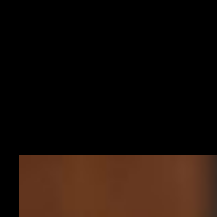
Chabot 55%-Ismajli 45%, Pobega 55%-Sena 45%, Farias 55%-Verde
45%, Piccoli 60%-Nzola 40%
NAPOLI VS CROTONE - OGGI ORE 15.00
NAPOLI (4-2-3-1):
Meret; Di Lorenzo, Manolas, Maksimovic, Mario
Rui; Fabian Ruiz, Bakayoko; Politano, Mertens, Insigne; Osimhen
Squalificati:
Koulibaly |
Indisponibili:
Demme, Ghoulam, Ospina
|
Ballottaggi:
Mario Rui 65%-Hysaj 35%, Mertens 60%-Zielinski 40%
CROTONE (3-5-2):
Cordaz; Djidji, Golemic, Luperto; Pereira,
Messias, Vulic, Benali, Molina; Ounas, Simy
Squalificati:
Petriccione |
Indisponibili:
nessuno |
Ballottaggi:
Djidji
60%-Magallan 40%, Luperto 60%-Cuomo 40%, Vulic 60%-Rispoli
40%