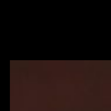
BENEVENTO (3-5-2):
Montipò; Tuia, Glik, Barba; Depaoli,
Hetemaj, Schiattarella, Ionita, Improta; Gaich, Lapadula
Squalificati:
nessuno |
Indisponibili:
Moncini |
Ballottaggi:
Tuia
55%-Caldirola 45%, Improta 60%-Foulon 40%, Ionita 55%-Viola
45%, Lapadula 60%-Caprari 40%
PARMA (4-3-3):
Sepe; Conti, Osorio, Bani, Gagliolo; Kucka,
Brugman, Kurtic; Mihaila, Pellè, Gervinho
Squalificati:
Pezzella |
Indisponibili:
Brunetta, Karamoh, Iacoponi,
Inglese, Nicolussi Caviglia, Sohm, Valenti, Zirkzee |
Ballottaggi:
Kurtic 55%-Hernani 45%, Mihaila 55%-Man 45%