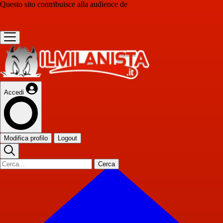
Questo sito contribuisce alla audience de
Accedi
Modifica profilo
Logout
Cerca