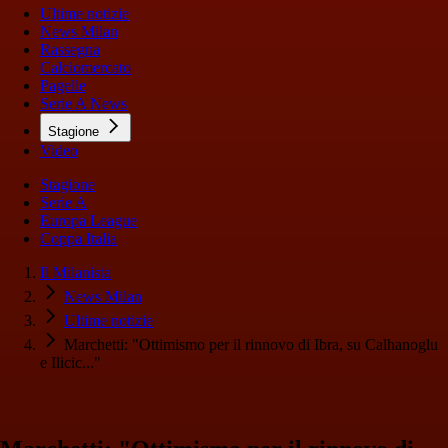
Ultime notizie
News Milan
Rassegna
Calciomercato
Pagelle
Serie A News
Stagione
Video
Stagione
Serie A
Europa League
Coppa Italia
Il Milanista
News Milan
Ultime notizie
Marchetti: "Ottimismo per il rinnovo di Ibra, su Calhanoglu
e Ilicic..."