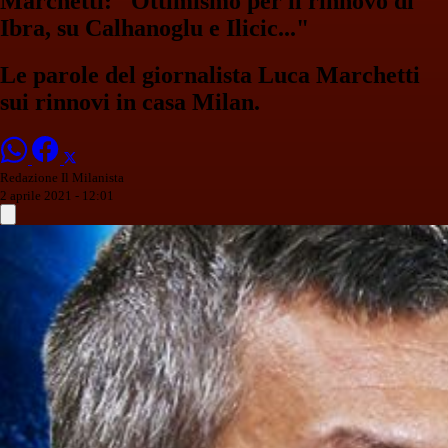
Marchetti: "Ottimismo per il rinnovo di
Ibra, su Calhanoglu e Ilicic..."
Le parole del giornalista Luca Marchetti
sui rinnovi in casa Milan.
Redazione Il Milanista
2 aprile 2021 - 12:01