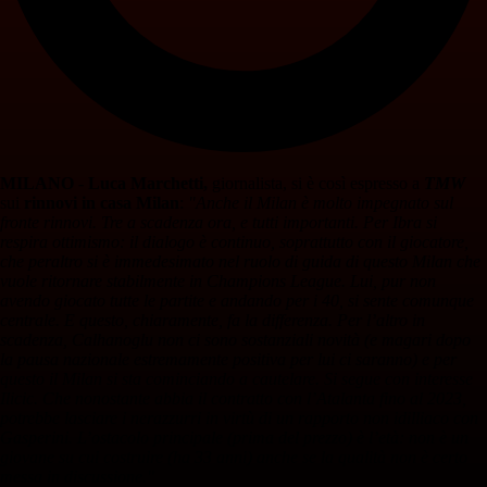
MILANO
-
Luca Marchetti,
giornalista, si è così espresso a
TMW
sui
rinnovi in casa Milan
:
"Anche il Milan è molto impegnato sul
fronte rinnovi. Tre a scadenza ora, e tutti importanti. Per Ibra si
respira ottimismo: il dialogo è continuo, soprattutto con il giocatore,
che peraltro si è immedesimato nel ruolo di guida di questo Milan che
vuole ritornare stabilmente in Champions League. Lui, pur non
avendo giocato tutte le partite e andando per i 40, si sente comunque
centrale. E questo, chiaramente, fa la differenza. Per l’altro in
scadenza, Calhanoglu non ci sono sostanziali novità (e magari dopo
la pausa nazionale estremamente positiva per lui ci saranno) e per
questo il Milan si sta cominciando a cautelare. Si segue con interesse
Ilicic. Che nonostante abbia il contratto con l’Atalanta fino al 2023,
potrebbe lasciare i nerazzurri in virtù di un rapporto non idilliaco con
Gasperini. L’ostacolo principale (prima del prezzo) è l’età: non è un
giovane su cui costruire (ha 33 anni) anche se la qualità non è certo
messa in discussione."