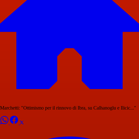
Marchetti: "Ottimismo per il rinnovo di Ibra, su Calhanoglu e Ilicic..."