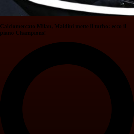
Calciomercato Milan, Maldini mette il turbo: ecco il
piano Champions!