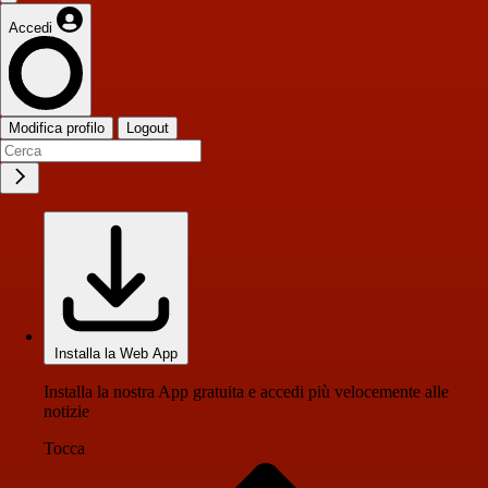
Accedi
Modifica profilo
Logout
Installa la Web App
Installa la nostra App gratuita e accedi più velocemente alle
notizie
Tocca