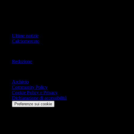
Copyright Copyright 2021-2026 © IlMilanista.it & Geo Editrice S.r.l |
Tutti i diritti riservati.
Primo Piano
Ultime notizie
Calciomercato
Informazioni
Redazione
Trasparenza
Archivio
Community Policy
Cookie Policy e Privacy
Dichiarazione di accessibilità
Preferenze sui cookie