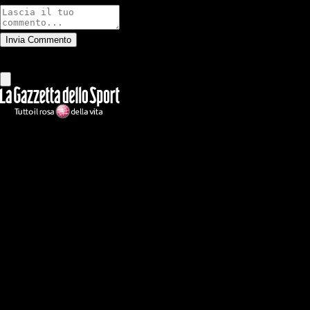
Invia Commento
Tutti
Leggi altri commenti
Ilmilanista.it
Testata giornalistica autorizzazione tribunale di Roma iscritta con il
n°78 con delibera del 12/04/2018. Direttore Responsabile: Stefano
Benedetti
Il sito IlMilanista.it di titolarità di Geo Editrice S.r.l. con sede in Roma,
via Bomarzo 34, C.F./PI 09724341004, è affiliato al network Gazzanet
di RCS Mediagroup S.p.a.. Unico responsabile dei contenuti (testi,
foto, video e grafiche) è Geo Editrice; per ogni comunicazione avente
ad oggetto i contenuti del Sito scrivere a info@geoeditrice.it
Pagina non ufficiale, non autorizzata o connessa a Associazione Calcio
Milan S.p.A. I marchi MILAN e AC MILAN sono di esclusiva
proprietà di Associazione Calcio Milan S.p.A..