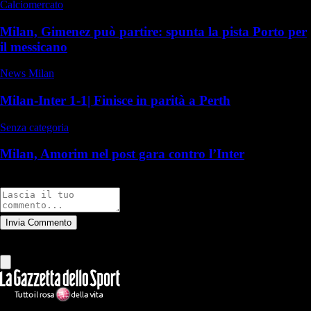
Calciomercato
Milan, Gimenez può partire: spunta la pista Porto per
il messicano
News Milan
Milan-Inter 1-1| Finisce in parità a Perth
Senza categoria
Milan, Amorim nel post gara contro l’Inter
Commenti
Invia Commento
Tutti
Leggi altri commenti