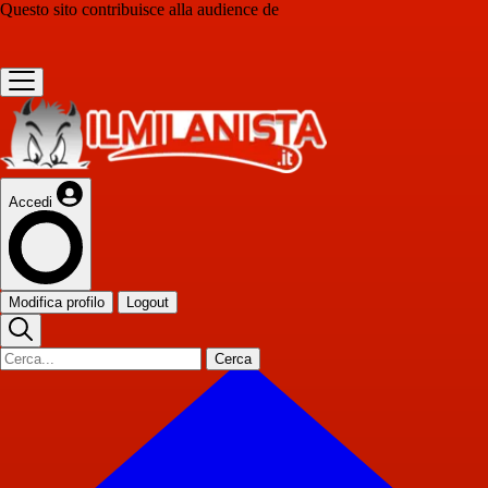
Questo sito contribuisce alla audience de
Accedi
Modifica profilo
Logout
Cerca