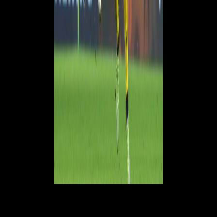
Non c'è però soltanto la scadenza vicina per
Alessio Romagnoli.
Il
capitano rossonero infatti in questa stagione è finito al centro delle
critiche, per delle prove sul campo tutt'altro che soddisfacenti,