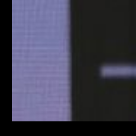
Spezia-Milan, contrasto aereo fra Alessio Romagnoli ed
Emmanuel Gyasi