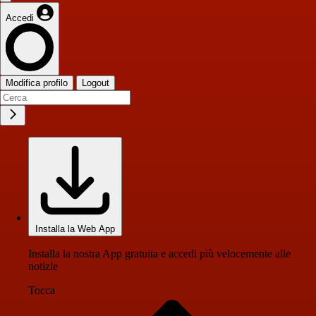
Accedi
Modifica profilo
Logout
Installa la Web App
Installa la nostra App gratuita e accedi più velocemente alle
notizie
Tocca