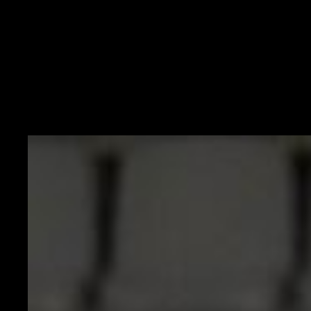
sopratutto nel derby di ritorno con l'
Inter
. Non è più un titolare
inamovibile per
Stefano Pioli,
complice anche l'arrivo di
Fikayo
Tomori
a Milanello. L'inglese si è messo in luce fin da subito,
riuscendo a mettere in dubbio le gerarchie dell'allenatore rossonero.
Nell'ultimo periodo è arrivata anche qualche panchina e c'è un punto
interrogativo anche sul suo futuro. Il centrale infatti non sembra avere
più lo status di
intoccabile.
Il bivio in vista della prossima estate