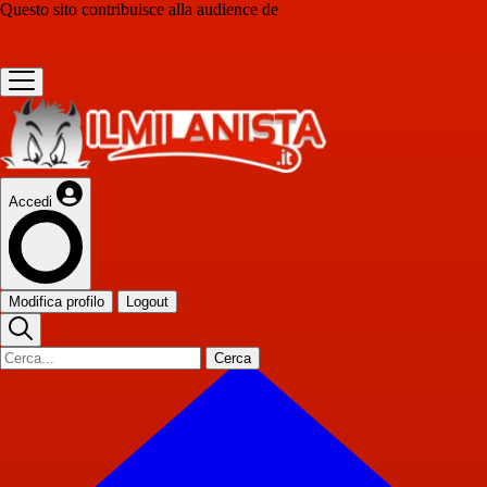
Questo sito contribuisce alla audience de
Accedi
Modifica profilo
Logout
Cerca