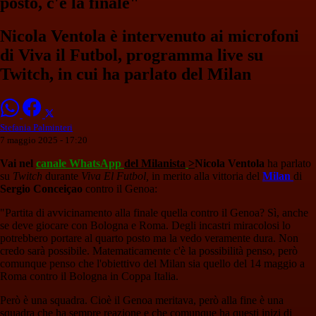
posto, c'è la finale"
Nicola Ventola è intervenuto ai microfoni
di Viva il Futbol, programma live su
Twitch, in cui ha parlato del Milan
Stefania Palminteri
7 maggio 2025 - 17:20
Vai nel
canale WhatsApp
del Milanista
>
Nicola Ventola
ha parlato
su
Twitch
durante
Viva El Futbol,
in merito alla vittoria del
Milan
di
Sergio Conceiçao
contro il Genoa:
"Partita di avvicinamento alla finale quella contro il Genoa? Sì, anche
se deve giocare con Bologna e Roma. Degli incastri miracolosi lo
potrebbero portare al quarto posto ma la vedo veramente dura. Non
credo sarà possibile. Matematicamente c'è la possibilità penso, però
comunque penso che l'obiettivo del Milan sia quello del 14 maggio a
Roma contro il Bologna in Coppa Italia.
Però è una squadra. Cioè il Genoa meritava, però alla fine è una
squadra che ha sempre reazione e che comunque ha questi inizi di