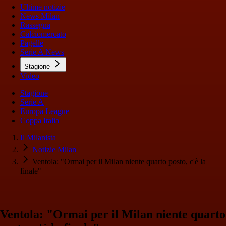
Ultime notizie
News Milan
Rassegna
Calciomercato
Pagelle
Serie A News
Stagione
Video
Stagione
Serie A
Europa League
Coppa Italia
Il Milanista
Notizie Milan
Ventola: "Ormai per il Milan niente quarto posto, c'è la
finale"
Ventola: "Ormai per il Milan niente quarto