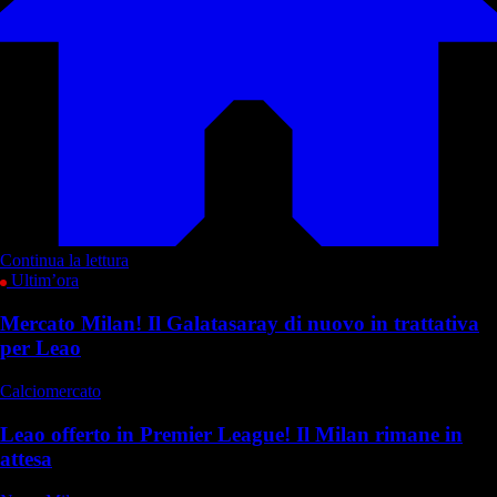
Continua la lettura
Ultim’ora
Mercato Milan! Il Galatasaray di nuovo in trattativa
per Leao
Calciomercato
Leao offerto in Premier League! Il Milan rimane in
attesa