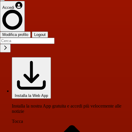
Accedi
Modifica profilo
Logout
Installa la Web App
Installa la nostra App gratuita e accedi più velocemente alle
notizie
Tocca