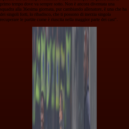
primo tempo dove va sempre sotto. Non è ancora diventata una
squadra alla 36esima giornata, pur cambiando allenatore, è una che ha
dei singoli forti, lo ribadisco, che ti possono di inerzia singola
recuperare le partite come è riuscita nella maggior parte dei casi".