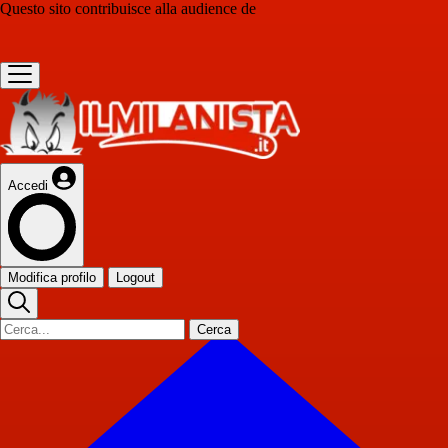
Questo sito contribuisce alla audience de
Accedi
Modifica profilo
Logout
Cerca