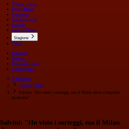
Ultime notizie
News Milan
Rassegna
Calciomercato
Pagelle
Serie A News
Stagione
Video
Stagione
Serie A
Europa League
Coppa Italia
Il Milanista
Notizie Milan
Salvini: "Ho visto i sorteggi, ma il Milan deve comprare
qualcuno"
Salvini: "Ho visto i sorteggi, ma il Milan