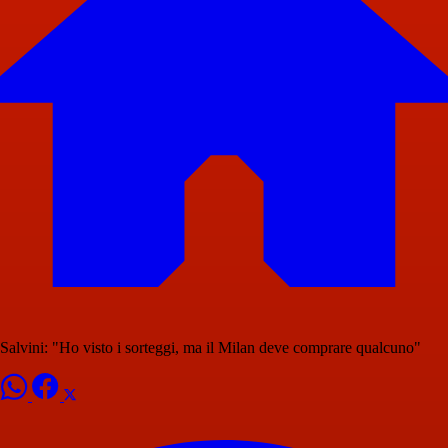
Salvini: "Ho visto i sorteggi, ma il Milan deve comprare qualcuno"