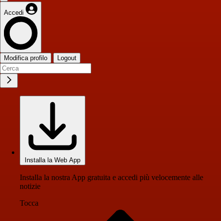
Accedi
Modifica profilo
Logout
Installa la Web App
Installa la nostra App gratuita e accedi più velocemente alle
notizie
Tocca