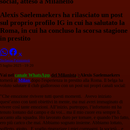
social, atteso a Milanello
Alexis Saelemaekers ha rilasciato un post
sul proprio profilo IG in cui ha salutato la
Roma, in cui ha concluso la scorsa stagione
in prestito
Stefania Palminteri
5 luglio 2025 - 19:20
Vai nel
canale WhatsApp
del Milanista
>
Alexis Saelemaekers
tornerà al
Milan
dopo l'esperienza in prestito alla Roma. Il belga ha
voluto salutare il club giallorosso con un post sui propri canali social:
"Che emozione rivivere tutti questi momenti. Avevo iniziato
quest’anno con tanti obiettivi in mente, ma mai avrei immaginato di
vivere così tante emozioni. All’inizio, purtroppo, l’infortunio mi ha
tenuto lontano dal campo e da voi... ma il mio cuore era sempre lì,
accanto alla squadra. Ho lavorato duro per tornare, e quando l’ho fatto,
ero più carico che mai. Abbiamo sognato insieme. Abbiamo lottato,
sofferto, gioito. E voglio ringraziare i miei compagni, la società... e