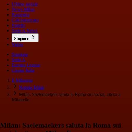
Ultime notizie
News Milan
Rassegna
Calciomercato
Pagelle
Serie A News
Stagione
Video
Stagione
Serie A
Europa League
Coppa Italia
Il Milanista
Notizie Milan
Milan: Saelemaekers saluta la Roma sui social, atteso a
Milanello
Milan: Saelemaekers saluta la Roma sui