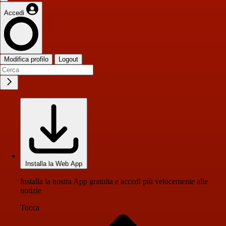
Accedi
Modifica profilo
Logout
Installa la Web App
Installa la nostra App gratuita e accedi più velocemente alle
notizie
Tocca