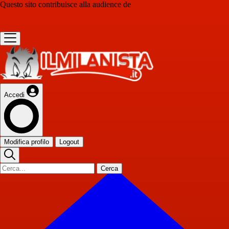
Questo sito contribuisce alla audience de
Accedi
Modifica profilo
Logout
Cerca