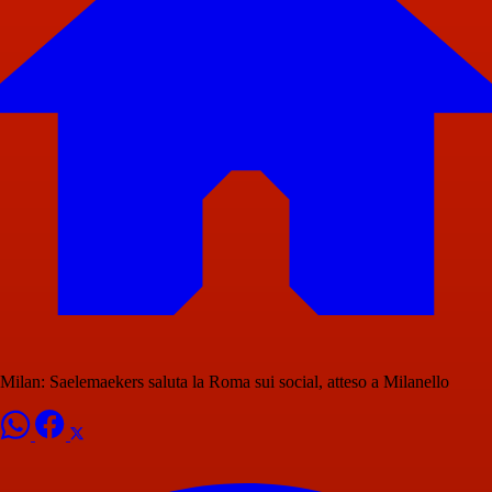
Milan: Saelemaekers saluta la Roma sui social, atteso a Milanello