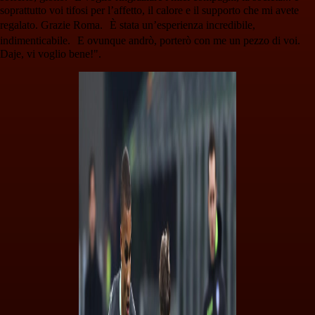
soprattutto voi tifosi per l’affetto, il calore e il supporto che mi avete
regalato. Grazie Roma. È stata un’esperienza incredibile,
indimenticabile. E ovunque andrò, porterò con me un pezzo di voi.
Daje, vi voglio bene!".