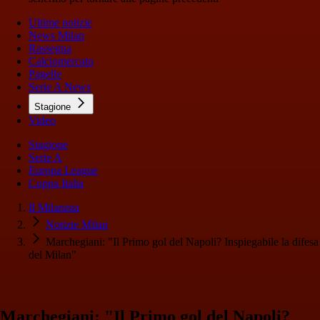
Ultime notizie
News Milan
Rassegna
Calciomercato
Pagelle
Serie A News
Stagione
Video
Stagione
Serie A
Europa League
Coppa Italia
Il Milanista
Notizie Milan
Marchegiani: "Il Primo gol del Napoli? Inspiegabile la difesa
del Milan"
Marchegiani: "Il Primo gol del Napoli?