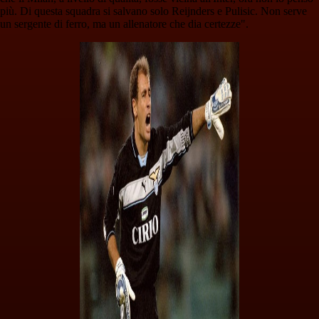
più. Di questa squadra si salvano solo Reijnders e Pulisic. Non serve
un sergente di ferro, ma un allenatore che dia certezze".