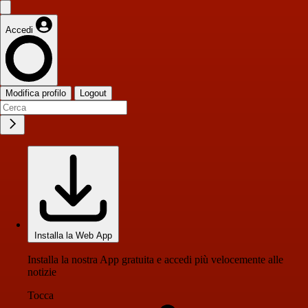
Accedi
Modifica profilo
Logout
Installa la Web App
Installa la nostra App gratuita e accedi più velocemente alle
notizie
Tocca