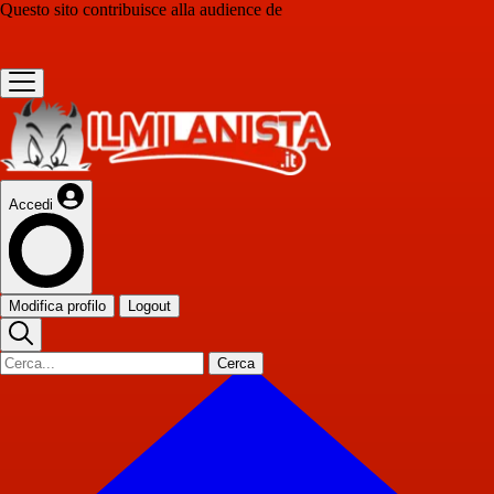
Questo sito contribuisce alla audience de
Accedi
Modifica profilo
Logout
Cerca