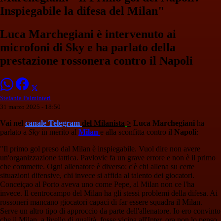
Inspiegabile la difesa del Milan"
Luca Marchegiani è intervenuto ai
microfoni di Sky e ha parlato della
prestazione rossonera contro il Napoli
Stefania Palminteri
31 marzo 2025 - 18:50
Vai nel
canale Telegram
del Milanista
>
Luca Marchegiani
ha
parlato a
Sky
in merito al
Milan
e alla sconfitta contro il
Napoli
:
"Il primo gol preso dal Milan è inspiegabile. Vuol dire non avere
un'organizzazione tattica. Pavlovic fa un grave errore e non è il primo
che commette. Ogni allenatore è diverso: c'è chi allena su certe
situazioni difensive, chi invece si affida al talento dei giocatori.
Conceiçao al Porto aveva uno come Pepe, al Milan non ce l'ha
invece. Il centrocampo del Milan ha gli stessi problemi della difesa. Ai
rossoneri mancano giocatori capaci di far essere squadra il Milan.
Serve un altro tipo di approccio da parte dell'allenatore. Io ero convinto
che il Milan, a livello di qualità, fosse vicina all'Inter, ora non lo penso