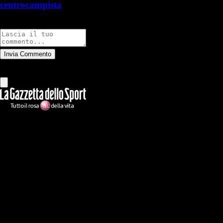
centrocampista
Commenti
Invia Commento
Tutti
Leggi altri commenti
Ilmilanista.it
Testata giornalistica autorizzazione tribunale di Roma iscritta con il
n°78 con delibera del 12/04/2018. Direttore Responsabile: Stefano
Benedetti
Il sito IlMilanista.it di titolarità di Geo Editrice S.r.l. con sede in Roma,
via Bomarzo 34, C.F./PI 09724341004, è affiliato al network Gazzanet
di RCS Mediagroup S.p.a.. Unico responsabile dei contenuti (testi,
foto, video e grafiche) è Geo Editrice; per ogni comunicazione avente
ad oggetto i contenuti del Sito scrivere a info@geoeditrice.it