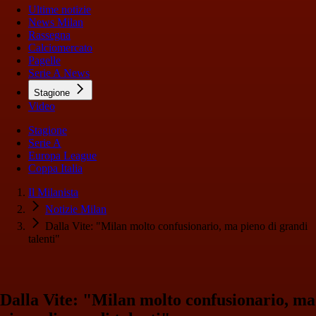
Ultime notizie
News Milan
Rassegna
Calciomercato
Pagelle
Serie A News
Stagione
Video
Stagione
Serie A
Europa League
Coppa Italia
Il Milanista
Notizie Milan
Dalla Vite: "Milan molto confusionario, ma pieno di grandi
talenti"
Dalla Vite: "Milan molto confusionario, ma