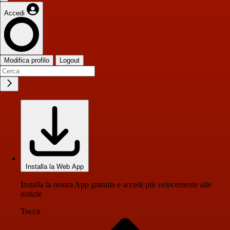
Accedi
Modifica profilo
Logout
Installa la Web App
Installa la nostra App gratuita e accedi più velocemente alle
notizie
Tocca