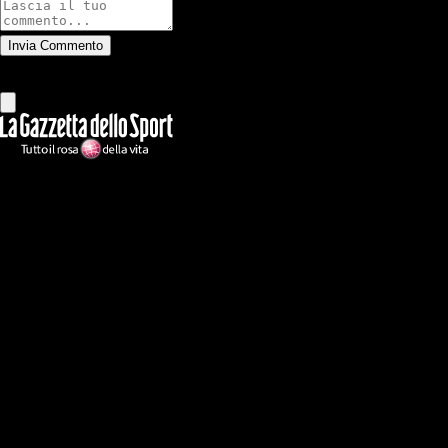
Invia Commento
Tutti
Leggi altri commenti
Ilmilanista.it
Testata giornalistica autorizzazione tribunale di Roma iscritta con il
n°78 con delibera del 12/04/2018. Direttore Responsabile: Stefano
Benedetti
Il sito IlMilanista.it di titolarità di Geo Editrice S.r.l. con sede in Roma,
via Bomarzo 34, C.F./PI 09724341004, è affiliato al network Gazzanet
di RCS Mediagroup S.p.a.. Unico responsabile dei contenuti (testi,
foto, video e grafiche) è Geo Editrice; per ogni comunicazione avente
ad oggetto i contenuti del Sito scrivere a info@geoeditrice.it
Pagina non ufficiale, non autorizzata o connessa a Associazione Calcio
Milan S.p.A. I marchi MILAN e AC MILAN sono di esclusiva
proprietà di Associazione Calcio Milan S.p.A..