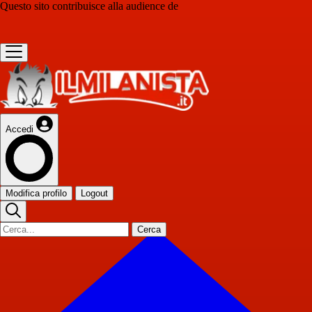
Questo sito contribuisce alla audience de
Accedi
Modifica profilo
Logout
Cerca