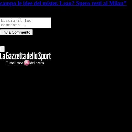
campo le idee del mister. Leao? Spero resti al Milan”
Commenti
Invia Commento
Tutti
Leggi altri commenti
Ilmilanista.it
Testata giornalistica autorizzazione tribunale di Roma iscritta con il
n°78 con delibera del 12/04/2018. Direttore Responsabile: Stefano
Benedetti
Il sito IlMilanista.it di titolarità di Geo Editrice S.r.l. con sede in Roma,
via Bomarzo 34, C.F./PI 09724341004, è affiliato al network Gazzanet
di RCS Mediagroup S.p.a.. Unico responsabile dei contenuti (testi,
foto, video e grafiche) è Geo Editrice; per ogni comunicazione avente
ad oggetto i contenuti del Sito scrivere a info@geoeditrice.it