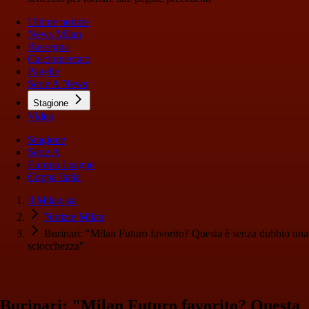
Ultime notizie
News Milan
Rassegna
Calciomercato
Pagelle
Serie A News
Stagione
Video
Stagione
Serie A
Europa League
Coppa Italia
Il Milanista
Notizie Milan
Burinari: "Milan Futuro favorito? Questa è senza dubbio una
sciocchezza"
Burinari: "Milan Futuro favorito? Questa