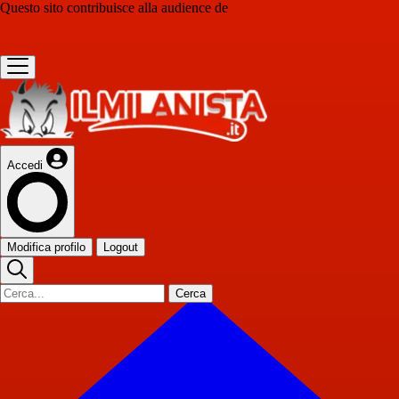
Questo sito contribuisce alla audience de
Accedi
Modifica profilo
Logout
Cerca