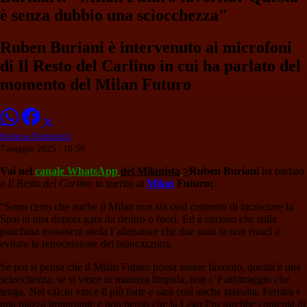
è senza dubbio una sciocchezza"
Ruben Buriani è intervenuto ai microfoni
di Il Resto del Carlino in cui ha parlato del
momento del Milan Futuro
Stefania Palminteri
7 maggio 2025 - 18:50
Vai nel
canale WhatsApp
del Milanista
>
Ruben
Buriani
ha parlato
a
Il Resto del Carlino
in merito al
Milan
Futuro:
"Sono certo che anche il Milan non sia così contento di incrociare la
Spal in una doppia gara da dentro o fuori. Ed è curioso che sulla
panchina rossonera sieda l’allenatore che due anni fa non riuscì a
evitare la retrocessione dei biancazzurri.
Se poi si pensa che il Milan Futuro possa essere favorito, questa è una
sciocchezza: se si vince in maniera limpida, non c’è arbitraggio che
tenga. Nel calcio vince il più forte e sarà così anche stavolta. Ferrara è
una piazza importante e non penso che la Lega Pro sarebbe contenta di