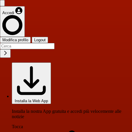
Accedi
Modifica profilo
Logout
Installa la Web App
Installa la nostra App gratuita e accedi più velocemente alle
notizie
Tocca