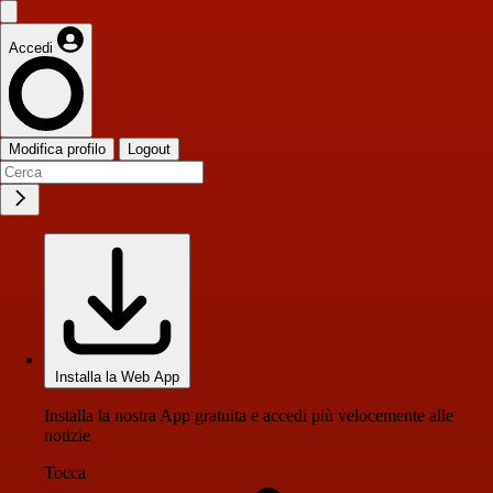
Accedi
Modifica profilo
Logout
Installa la Web App
Installa la nostra App gratuita e accedi più velocemente alle
notizie
Tocca