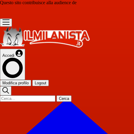
Questo sito contribuisce alla audience de
Accedi
Modifica profilo
Logout
Cerca