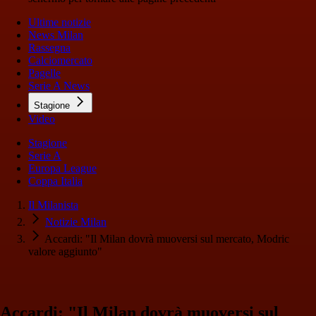
Ultime notizie
News Milan
Rassegna
Calciomercato
Pagelle
Serie A News
Stagione
Video
Stagione
Serie A
Europa League
Coppa Italia
Il Milanista
Notizie Milan
Accardi: "Il Milan dovrà muoversi sul mercato, Modric
valore aggiunto"
Accardi: "Il Milan dovrà muoversi sul