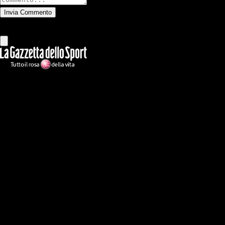
Invia Commento
Tutti
Leggi altri commenti
Ilmilanista.it
Testata giornalistica autorizzazione tribunale di Roma iscritta con il
n°78 con delibera del 12/04/2018. Direttore Responsabile: Stefano
Benedetti
Il sito IlMilanista.it di titolarità di Geo Editrice S.r.l. con sede in Roma,
via Bomarzo 34, C.F./PI 09724341004, è affiliato al network Gazzanet
di RCS Mediagroup S.p.a.. Unico responsabile dei contenuti (testi,
foto, video e grafiche) è Geo Editrice; per ogni comunicazione avente
ad oggetto i contenuti del Sito scrivere a info@geoeditrice.it
Pagina non ufficiale, non autorizzata o connessa a Associazione Calcio
Milan S.p.A. I marchi MILAN e AC MILAN sono di esclusiva
proprietà di Associazione Calcio Milan S.p.A..