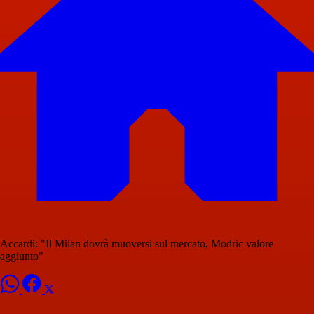
Accardi: "Il Milan dovrà muoversi sul mercato, Modric valore
aggiunto"