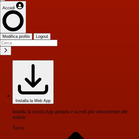
Accedi
Modifica profilo
Logout
Installa la Web App
Installa la nostra App gratuita e accedi più velocemente alle
notizie
Tocca