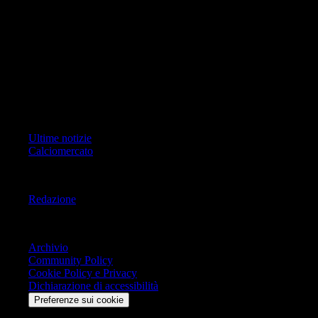
ad oggetto i contenuti del Sito scrivere a info@geoeditrice.it
Pagina non ufficiale, non autorizzata o connessa a Associazione Calcio
Milan S.p.A. I marchi MILAN e AC MILAN sono di esclusiva
proprietà di Associazione Calcio Milan S.p.A..
Copyright Copyright 2021-2026 © IlMilanista.it & Geo Editrice S.r.l |
Tutti i diritti riservati.
Primo Piano
Ultime notizie
Calciomercato
Informazioni
Redazione
Trasparenza
Archivio
Community Policy
Cookie Policy e Privacy
Dichiarazione di accessibilità
Preferenze sui cookie