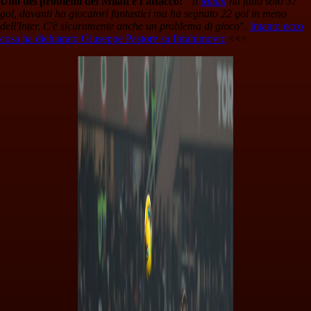
Uno dei problemi del Milan è l’attacco:
“Il
Milan
ha fatto solo 37
gol, davanti ha giocatori fantastici ma ha segnato 22 gol in meno
dell'Inter. C'è sicuramente anche un problema di gioco
".
Intanto ecco
cosa ha dichiarato Giuseppe Pastore su Ibrahimovic
<<<