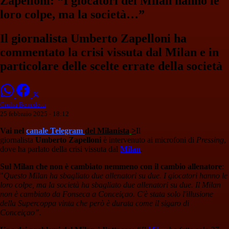
Zapelloni: “I giocatori del Milan hanno le
loro colpe, ma la società…”
Il giornalista Umberto Zapelloni ha
commentato la crisi vissuta dal Milan e in
particolare delle scelte errate della società
Giulia Benedetti
25 febbraio 2025 - 18:12
Vai nel
canale Telegram
del Milanista
>
Il
giornalista
Umberto Zapelloni
è intervenuto ai microfoni di
Pressing
,
dove ha parlato della crisi vissuta dal
Milan
.
Sul Milan che non è cambiato nemmeno con il cambio allenatore
:
"
Questo Milan ha sbagliato due allenatori su due. I giocatori hanno le
loro colpe, ma la società ha sbagliato due allenatori su due. Il Milan
non è cambiato da Fonseca a Conceiçao. C'è stata solo l'illusione
della Supercoppa vinta che però è durata come il sigaro di
Conceiçao”.