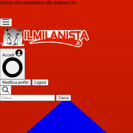
Questo sito contribuisce alla audience de
Accedi
Modifica profilo
Logout
Cerca