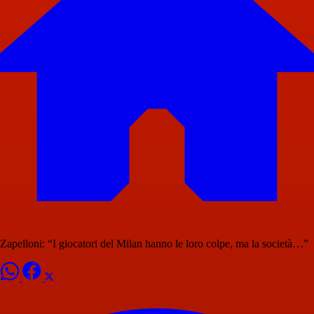
Zapelloni: “I giocatori del Milan hanno le loro colpe, ma la società…”