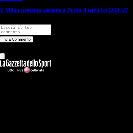
Il Milan presenta assieme a Puma il terzo kit 2026/27
Commenti
Invia Commento
Tutti
Leggi altri commenti
Ilmilanista.it
Testata giornalistica autorizzazione tribunale di Roma iscritta con il
n°78 con delibera del 12/04/2018. Direttore Responsabile: Stefano
Benedetti
Il sito IlMilanista.it di titolarità di Geo Editrice S.r.l. con sede in Roma,
via Bomarzo 34, C.F./PI 09724341004, è affiliato al network Gazzanet
di RCS Mediagroup S.p.a.. Unico responsabile dei contenuti (testi,
foto, video e grafiche) è Geo Editrice; per ogni comunicazione avente