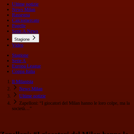
Ultime notizie
News Milan
Rassegna
Calciomercato
Pagelle
Serie A News
Stagione
Video
Stagione
Serie A
Europa League
Coppa Italia
Il Milanista
News Milan
Ultime notizie
Zapelloni: “I giocatori del Milan hanno le loro colpe, ma la
società…”