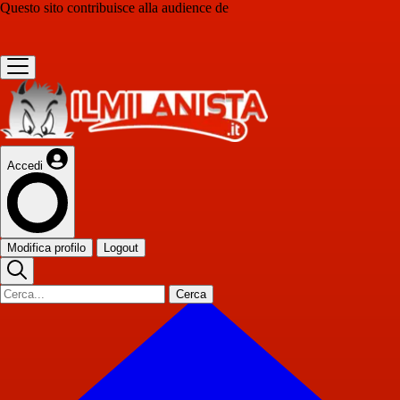
Questo sito contribuisce alla audience de
Accedi
Modifica profilo
Logout
Cerca