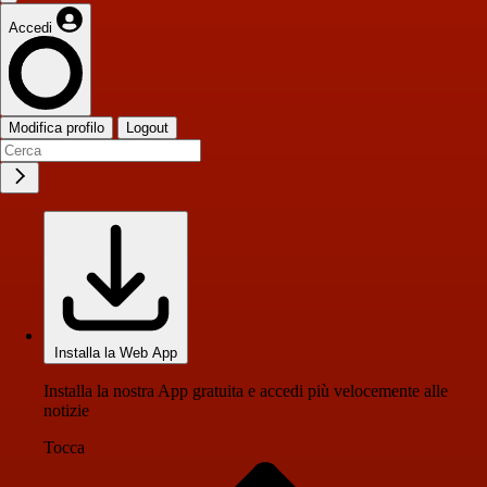
Accedi
Modifica profilo
Logout
Installa la Web App
Installa la nostra App gratuita e accedi più velocemente alle
notizie
Tocca