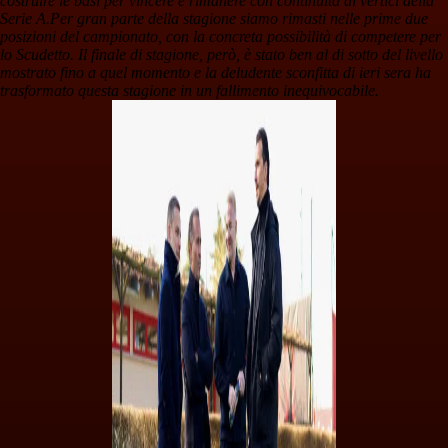
costruire le basi per vincere e rimanere con continuità ai vertici della
Serie A.
Per gran parte della stagione siamo rimasti nelle prime due
posizioni del campionato, con la concreta possibilità di competere per
lo Scudetto. Il finale di stagione, però, è stato ben al di sotto del livello
mostrato fino a quel momento e la deludente sconfitta di ieri sera ha
trasformato questa stagione in un fallimento inequivocabile.