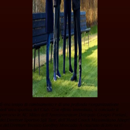
È ora tempo di cambiamento e di una profonda riorganizzazione
dell’area sportiva del Club. Con effetto immediato, si conclude il
percorso in AC Milan dell’Amministratore Delegato Giorgio Furlani,
del Direttore Sportivo Igli Tare, dell’Head Coach Massimiliano Allegri
e del Direttore Tecnico Geoffrey Moncada. A ciascuno di loro va il