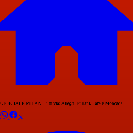
UFFICIALE MILAN| Tutti via: Allegri, Furlani, Tare e Moncada