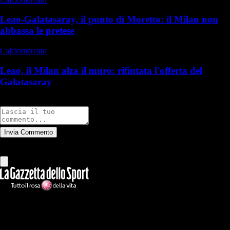
Leao-Galatasaray, il punto di Moretto: il Milan non
abbassa le pretese
Calciomercato
Leao, il Milan alza il muro: rifiutata l'offerta del
Galatasaray
Commenti
Invia Commento
Tutti
Leggi altri commenti
Ilmilanista.it
Testata giornalistica autorizzazione tribunale di Roma iscritta con il