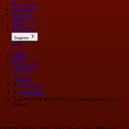
Ultime notizie
News Milan
Rassegna
Calciomercato
Pagelle
Serie A News
Stagione
Video
Stagione
Serie A
Europa League
Coppa Italia
Il Milanista
News Milan
Ultime notizie
UFFICIALE MILAN| Tutti via: Allegri, Furlani, Tare e
Moncada