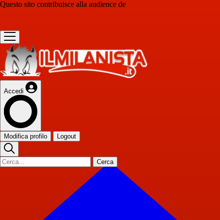
Questo sito contribuisce alla audience de
Accedi
Modifica profilo
Logout
Cerca