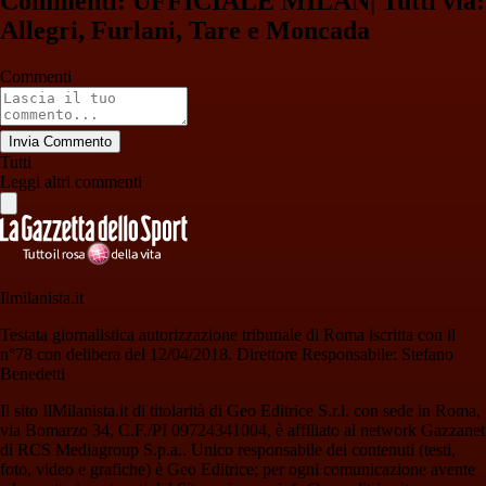
Commenti: UFFICIALE MILAN| Tutti via:
Allegri, Furlani, Tare e Moncada
Commenti
Invia Commento
Tutti
Leggi altri commenti
Ilmilanista.it
Testata giornalistica autorizzazione tribunale di Roma iscritta con il
n°78 con delibera del 12/04/2018. Direttore Responsabile: Stefano
Benedetti
Il sito IlMilanista.it di titolarità di Geo Editrice S.r.l. con sede in Roma,
via Bomarzo 34, C.F./PI 09724341004, è affiliato al network Gazzanet
di RCS Mediagroup S.p.a.. Unico responsabile dei contenuti (testi,
foto, video e grafiche) è Geo Editrice; per ogni comunicazione avente