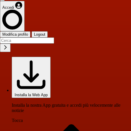
Accedi
Modifica profilo
Logout
Installa la Web App
Installa la nostra App gratuita e accedi più velocemente alle
notizie
Tocca