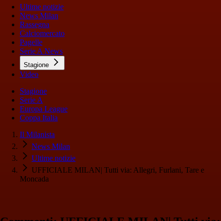
Ultime notizie
News Milan
Rassegna
Calciomercato
Pagelle
Serie A News
Stagione
Video
Stagione
Serie A
Europa League
Coppa Italia
Il Milanista
News Milan
Ultime notizie
UFFICIALE MILAN| Tutti via: Allegri, Furlani, Tare e
Moncada