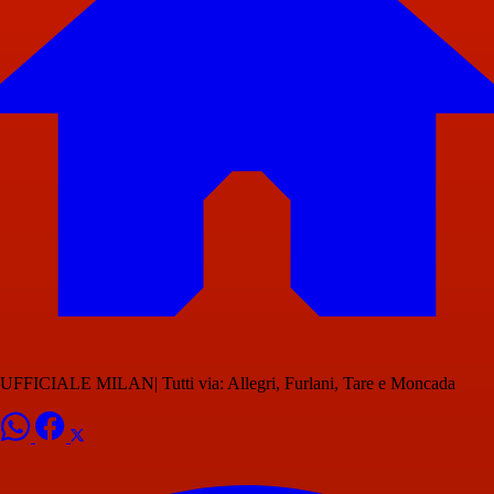
UFFICIALE MILAN| Tutti via: Allegri, Furlani, Tare e Moncada