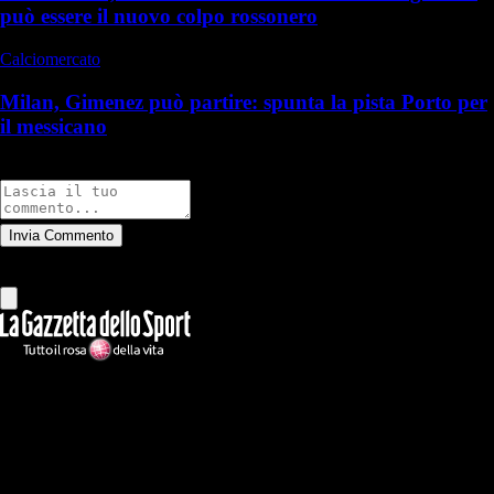
può essere il nuovo colpo rossonero
Calciomercato
Milan, Gimenez può partire: spunta la pista Porto per
il messicano
Commenti
Invia Commento
Tutti
Leggi altri commenti
Ilmilanista.it
Testata giornalistica autorizzazione tribunale di Roma iscritta con il
n°78 con delibera del 12/04/2018. Direttore Responsabile: Stefano
Benedetti