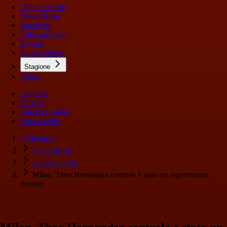
Ultime notizie
News Milan
Rassegna
Calciomercato
Pagelle
Serie A News
Stagione
Video
Stagione
Serie A
Europa League
Coppa Italia
Il Milanista
News Milan
Ultime notizie
Milan, Theo Hernandez centrale è stato un esperimento
riuscito