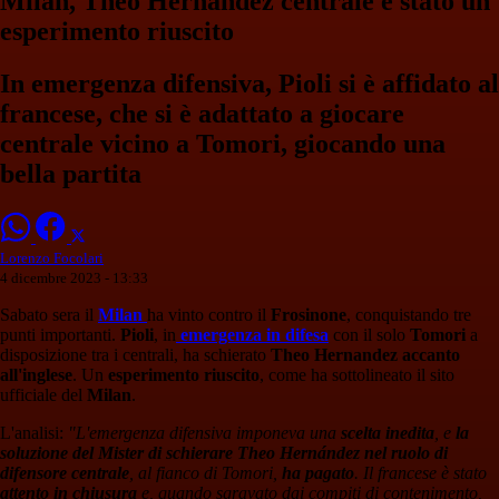
Milan, Theo Hernandez centrale è stato un
esperimento riuscito
In emergenza difensiva, Pioli si è affidato al
francese, che si è adattato a giocare
centrale vicino a Tomori, giocando una
bella partita
Lorenzo Focolari
4 dicembre 2023 - 13:33
Sabato sera il
Milan
ha vinto contro il
Frosinone
, conquistando tre
punti importanti.
Pioli
, in
emergenza in difesa
con il solo
Tomori
a
disposizione tra i centrali, ha schierato
Theo Hernandez accanto
all'inglese
. Un
esperimento riuscito
, come ha sottolineato il sito
ufficiale del
Milan
.
L'analisi:
"L'emergenza difensiva imponeva una
scelta inedita
, e
la
soluzione del Mister di schierare Theo Hernández nel ruolo di
difensore centrale
, al fianco di Tomori,
ha pagato
. Il francese è stato
attento in chiusura
e, quando sgravato dai compiti di contenimento,