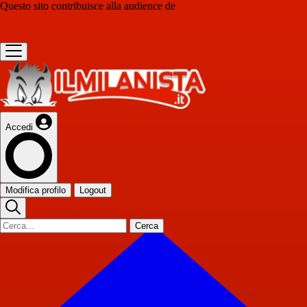
Questo sito contribuisce alla audience de
Accedi
Modifica profilo
Logout
Cerca