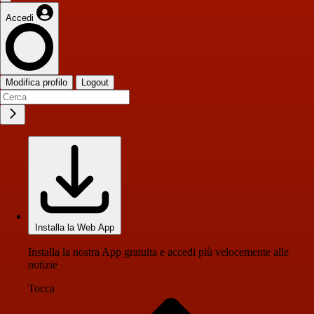
Accedi
Modifica profilo
Logout
Installa la Web App
Installa la nostra App gratuita e accedi più velocemente alle
notizie
Tocca