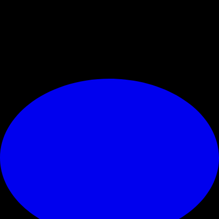
alle assenze
. Lo spirito è stato quello che ci aspettavamo, la
disponibilità di Theo (e non solo) a giocare in un ruolo diverso dal suo
è la cartina di tornasole di una
squadra che ha reagito al meglio al
momento più delicato"
. (acmilan.com)
© RIPRODUZIONE RISERVATA