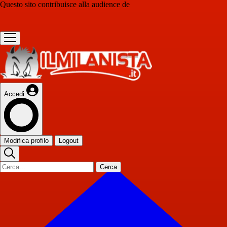
Questo sito contribuisce alla audience de
Accedi
Modifica profilo
Logout
Cerca