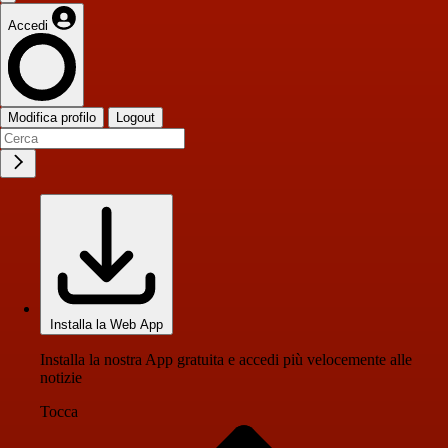
Accedi
Modifica profilo
Logout
Installa la Web App
Installa la nostra App gratuita e accedi più velocemente alle
notizie
Tocca