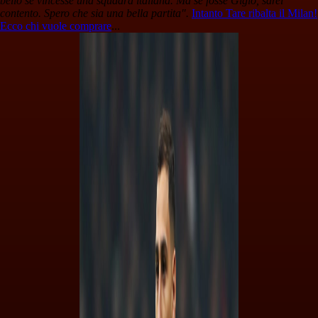
bello se vincesse una squadra italiana. Ma se fosse Gigio, sarei
contento. Spero che sia una bella partita".
Intanto Tare ribalta il Milan!
Ecco chi vuole comprare
...