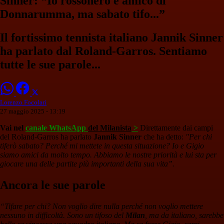
Sinner: “Io rossonero e amico di
Donnarumma, ma sabato tifo...”
Il fortissimo tennista italiano Jannik Sinner
ha parlato dal Roland-Garros. Sentiamo
tutte le sue parole...
Lorenzo Focolari
27 maggio 2025 - 13:19
Vai nel
canale WhatsApp
del Milanista
>
Direttamente dai campi
del Roland-Garros ha parlato
Jannik Sinner
che ha detto:
"Per chi
tiferò sabato? Perché mi mettete in questa situazione? Io e Gigio
siamo amici da molto tempo. Abbiamo le nostre priorità e lui sta per
giocare una delle partite più importanti della sua vita”.
Ancora le sue parole
“Tifare per chi? Non voglio dire nulla perché non voglio mettere
nessuno in difficoltà. Sono un tifoso del
Milan
, ma da italiano, sarebbe