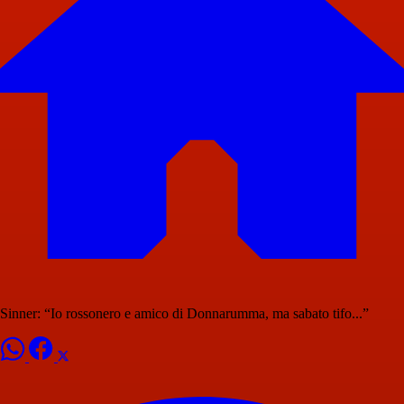
Sinner: “Io rossonero e amico di Donnarumma, ma sabato tifo...”