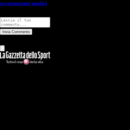
accertamenti medici
Commenti
Invia Commento
Tutti
Leggi altri commenti
Ilmilanista.it
Testata giornalistica autorizzazione tribunale di Roma iscritta con il
n°78 con delibera del 12/04/2018. Direttore Responsabile: Stefano
Benedetti
Il sito IlMilanista.it di titolarità di Geo Editrice S.r.l. con sede in Roma,
via Bomarzo 34, C.F./PI 09724341004, è affiliato al network Gazzanet
di RCS Mediagroup S.p.a.. Unico responsabile dei contenuti (testi,
foto, video e grafiche) è Geo Editrice; per ogni comunicazione avente
ad oggetto i contenuti del Sito scrivere a info@geoeditrice.it