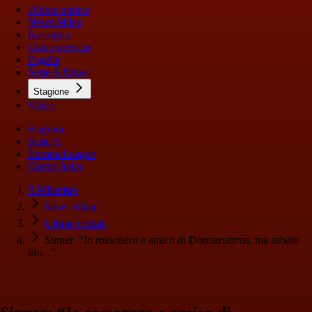
Ultime notizie
News Milan
Rassegna
Calciomercato
Pagelle
Serie A News
Stagione
Video
Stagione
Serie A
Europa League
Coppa Italia
Il Milanista
News Milan
Ultime notizie
Sinner: “Io rossonero e amico di Donnarumma, ma sabato
tifo...”