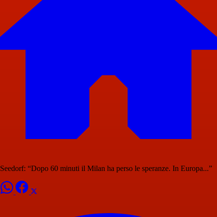
Seedorf: “Dopo 60 minuti il Milan ha perso le speranze. In Europa...”