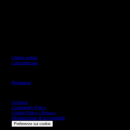
ad oggetto i contenuti del Sito scrivere a info@geoeditrice.it
Pagina non ufficiale, non autorizzata o connessa a Associazione Calcio
Milan S.p.A. I marchi MILAN e AC MILAN sono di esclusiva
proprietà di Associazione Calcio Milan S.p.A..
Copyright Copyright 2021-2026 © IlMilanista.it & Geo Editrice S.r.l |
Tutti i diritti riservati.
Primo Piano
Ultime notizie
Calciomercato
Informazioni
Redazione
Trasparenza
Archivio
Community Policy
Cookie Policy e Privacy
Dichiarazione di accessibilità
Preferenze sui cookie