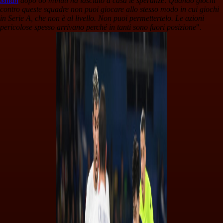
Milan
dopo 60 minuti ha lasciato a casa le speranze
.
Quando giochi
contro queste squadre non puoi giocare allo stesso modo in cui giochi
in Serie A, che non è al livello. Non puoi permettertelo. Le azioni
pericolose spesso arrivano perché in tanti sono fuori posizione
".