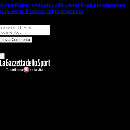
Soulé-Milan, contatti e riflessioni: il talento argentino
può essere il nuovo colpo rossonero
Commenti
Invia Commento
Tutti
Leggi altri commenti
Ilmilanista.it
Testata giornalistica autorizzazione tribunale di Roma iscritta con il
n°78 con delibera del 12/04/2018. Direttore Responsabile: Stefano
Benedetti
Il sito IlMilanista.it di titolarità di Geo Editrice S.r.l. con sede in Roma,
via Bomarzo 34, C.F./PI 09724341004, è affiliato al network Gazzanet
di RCS Mediagroup S.p.a.. Unico responsabile dei contenuti (testi,
foto, video e grafiche) è Geo Editrice; per ogni comunicazione avente