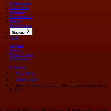
Ultime notizie
News Milan
Rassegna
Calciomercato
Pagelle
Serie A News
Stagione
Video
Stagione
Serie A
Europa League
Coppa Italia
Il Milanista
News Milan
Ultime notizie
Seedorf: “Dopo 60 minuti il Milan ha perso le speranze. In
Europa...”