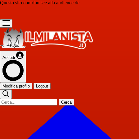
Questo sito contribuisce alla audience de
Accedi
Modifica profilo
Logout
Cerca