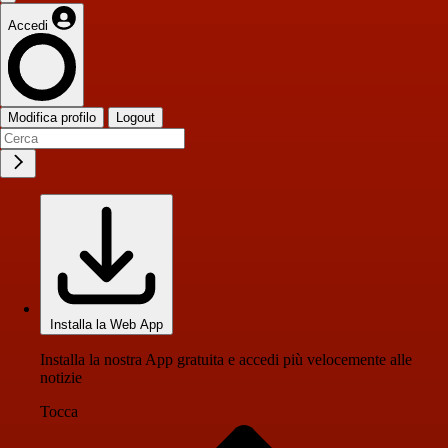
Accedi
Modifica profilo
Logout
Installa la Web App
Installa la nostra App gratuita e accedi più velocemente alle
notizie
Tocca