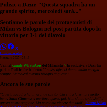
Pulisic a Dazn: "Questa squadra ha un
grande spirito, mercoledì sarà..."
Sentiamo le parole dei protagonisti di
Milan vs Bologna nel post partita dopo la
vittoria per 3-1 del diavolo
Lorenzo Focolari
9 maggio 2025 - 23:13
Vai nel
canale WhatsApp
del Milanista
>
In esclusiva a Dazn ha
parlato
Pulisic
che ha detto:
"I nostri tifosi ci danno molta energia
sempre. Mercoledì avremo bisogno di questo".
Ancora le sue parole
"Questa squadra ha un grande spirito. Chi entra fa sempre molto
bene.
Santi Gimenez
si meritava questo gol. Non siamo soddisfatti di
questa nostra stagione. Ma possiamo vincere due titoli
".
Intanto Milan