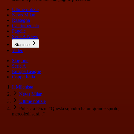
Ultime notizie
News Milan
Rassegna
Calciomercato
Pagelle
Serie A News
Stagione
Video
Stagione
Serie A
Europa League
Coppa Italia
Il Milanista
News Milan
Ultime notizie
Pulisic a Dazn: "Questa squadra ha un grande spirito,
mercoledì sarà..."