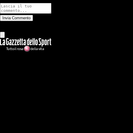
Commenti
Invia Commento
Tutti
Leggi altri commenti
Ilmilanista.it
Testata giornalistica autorizzazione tribunale di Roma iscritta con il
n°78 con delibera del 12/04/2018. Direttore Responsabile: Stefano
Benedetti
Il sito IlMilanista.it di titolarità di Geo Editrice S.r.l. con sede in Roma,
via Bomarzo 34, C.F./PI 09724341004, è affiliato al network Gazzanet
di RCS Mediagroup S.p.a.. Unico responsabile dei contenuti (testi,
foto, video e grafiche) è Geo Editrice; per ogni comunicazione avente
ad oggetto i contenuti del Sito scrivere a info@geoeditrice.it
Pagina non ufficiale, non autorizzata o connessa a Associazione Calcio
Milan S.p.A. I marchi MILAN e AC MILAN sono di esclusiva