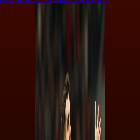
da urlo nel 2026: ecco chi vogliono prendere in attacco
...