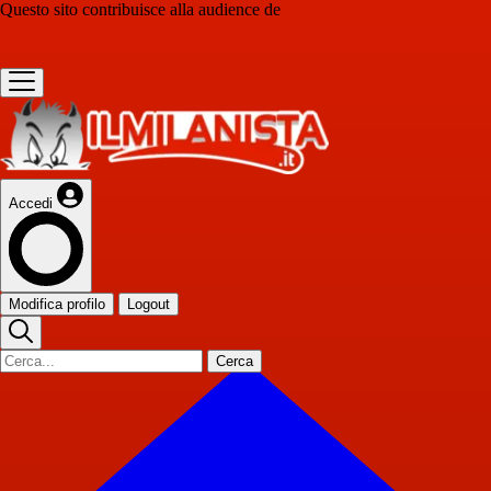
Questo sito contribuisce alla audience de
Accedi
Modifica profilo
Logout
Cerca