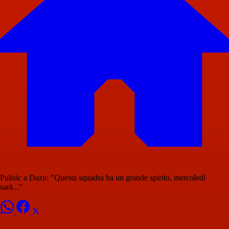
Pulisic a Dazn: "Questa squadra ha un grande spirito, mercoledì
sarà..."