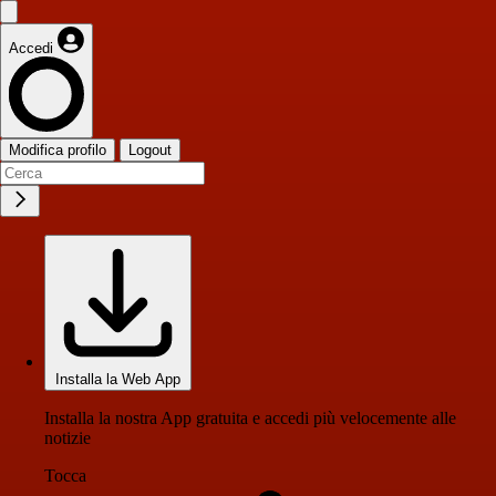
Accedi
Modifica profilo
Logout
Installa la Web App
Installa la nostra App gratuita e accedi più velocemente alle
notizie
Tocca