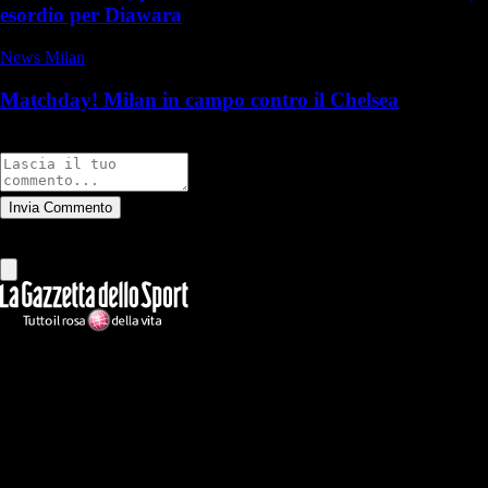
esordio per Diawara
News Milan
Matchday! Milan in campo contro il Chelsea
Commenti
Invia Commento
Tutti
Leggi altri commenti
Ilmilanista.it
Testata giornalistica autorizzazione tribunale di Roma iscritta con il
n°78 con delibera del 12/04/2018. Direttore Responsabile: Stefano
Benedetti
Il sito IlMilanista.it di titolarità di Geo Editrice S.r.l. con sede in Roma,