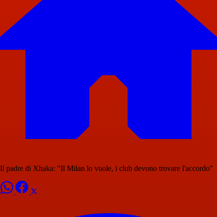
Il padre di Xhaka: "Il Milan lo vuole, i club devono trovare l'accordo"