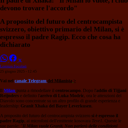
Il padre di Xhaka: "Il Milan lo vuole, i club
devono trovare l'accordo"
A proposito del futuro del centrocampista
svizzero, obiettivo primario del Milan, si è
espresso il padre Ragip. Ecco che cosa ha
dichiarato
Lorenzo Focolari
25 giugno 2025 - 12:45
Vai nel
canale Telegram
del Milanista
>
Il
Milan
punta a rimodellare il
centrocampo
. Dopo l'
addio di Tijjani
Reijnders
e definito l'
arrivo di Luka Modric
, ora le attenzioni del
Diavolo sono concentrate su un altro profilo di grande esperienza e
leadership:
Granit Xhaka del Bayer Leverkusen
.
A proposito del futuro del centrocampista svizzero
si è espresso il
padre Ragip
, ai microfoni dell'emittente kosovara
Teve1
. Queste le
sue parole:
"
Il Milan vuole Granit. Non parlerò delle condizioni