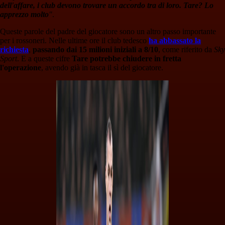
dell'affare, i club devono trovare un accordo tra di loro. Tare? Lo
apprezzo molto
"
.
Queste parole del padre del giocatore sono un altro passo importante
per i rossoneri. Nelle ultime ore il club tedesco
ha abbassato la
richiesta
,
passando dai 15 milioni iniziali a 8/10
, come riferito da
Sky
Sport
. E a queste cifre
Tare potrebbe chiudere in fretta
l'operazione
, avendo già in tasca il sì del giocatore.