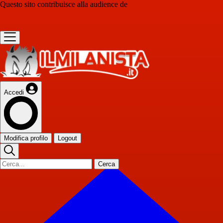
Questo sito contribuisce alla audience de
Accedi
Modifica profilo
Logout
Cerca