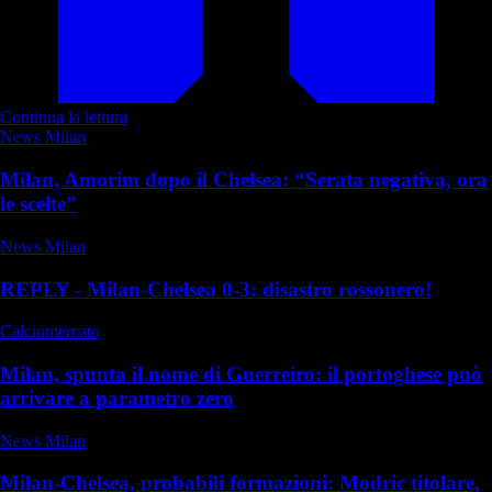
Continua la lettura
News Milan
Milan, Amorim dopo il Chelsea: “Serata negativa, ora
le scelte”
News Milan
REPLY - Milan-Chelsea 0-3: disastro rossonero!
Calciomercato
Milan, spunta il nome di Guerreiro: il portoghese può
arrivare a parametro zero
News Milan
Milan-Chelsea, probabili formazioni: Modric titolare,