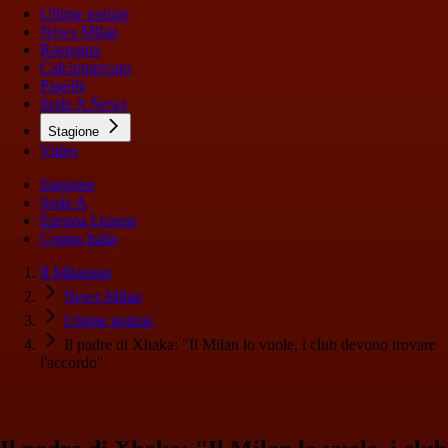
Ultime notizie
News Milan
Rassegna
Calciomercato
Pagelle
Serie A News
Stagione
Video
Stagione
Serie A
Europa League
Coppa Italia
Il Milanista
News Milan
Ultime notizie
Il padre di Xhaka: "Il Milan lo vuole, i club devono trovare
l'accordo"