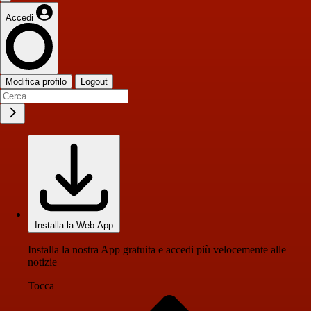
Accedi
Modifica profilo
Logout
Installa la Web App
Installa la nostra App gratuita e accedi più velocemente alle
notizie
Tocca