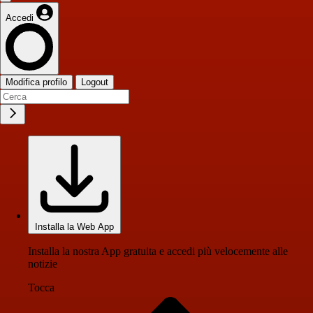
Accedi
Modifica profilo
Logout
Installa la Web App
Installa la nostra App gratuita e accedi più velocemente alle
notizie
Tocca