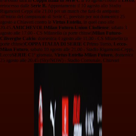
il debutto sarà in
Coppa Italia di Serie C
il 10 agosto contro il
Lecco
,
retrocesso dalla
Serie B.
Appuntamento il 10 agosto allo Stadio
Rigamonti Ceppi alle 21.00 per un match che farà da antipasto
all'inizio del campionato di Serie C, previsto per noi domenica 25
agosto a Chiavari contro la
Virtus Entella
, in quel caso alle
20.45.
AMICHEVOLI
Milan Futuro-Union Clodiense
: sabato 3
agosto alle 17.00 - CS Milanello (a porte chiuse)
Milan Futuro-
Ciliverghe Calcio
: domenica 4 agosto alle 11.00 - CS Milanello (a
porte chiuse)
COPPA ITALIA DI SERIE C
Primo Turno,
Lecco-
Milan Futuro
, sabato 10 agosto alle 21.00 - Stadio Rigamonti-Ceppi,
Lecco
SERIE C
1ª giornata,
Virtus Entella-Milan Futuro
, domenica
25 agosto alle 20.45 (Sky/NOW) - Stadio Comunale, Chiavari