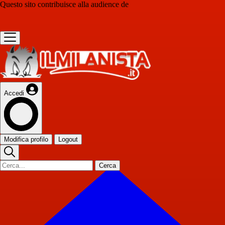
Questo sito contribuisce alla audience de
Accedi
Modifica profilo
Logout
Cerca