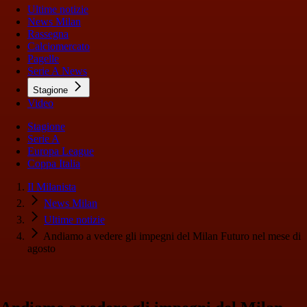
Ultime notizie
News Milan
Rassegna
Calciomercato
Pagelle
Serie A News
Stagione
Video
Stagione
Serie A
Europa League
Coppa Italia
Il Milanista
News Milan
Ultime notizie
Andiamo a vedere gli impegni del Milan Futuro nel mese di
agosto