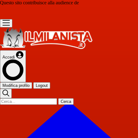
Questo sito contribuisce alla audience de
Accedi
Modifica profilo
Logout
Cerca