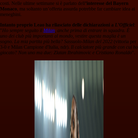
costi. Nelle ultime settimane si è parlato dell
’interesse del Bayern
Monaco
, ma soltanto un’offerta assurda potrebbe far cambiare idea ai
meneghini.
Intanto proprio Leao ha rilasciato delle dichiarazioni a
L’Officiel
:
"
Ho sempre seguito il
Milan
, anche prima di entrare in squadra. È
uno dei club più importanti al mondo, vestire questa maglia è un
sogno. La mia partita più bella? Sassuolo-Milan del 2022
(vittoria per
3-0 e Milan Campione d'Italia, ndr).
Il calciatore più grande con cui ho
giocato? Non uno ma due: Zlatan Ibrahimovic e Cristiano Ronaldo
".