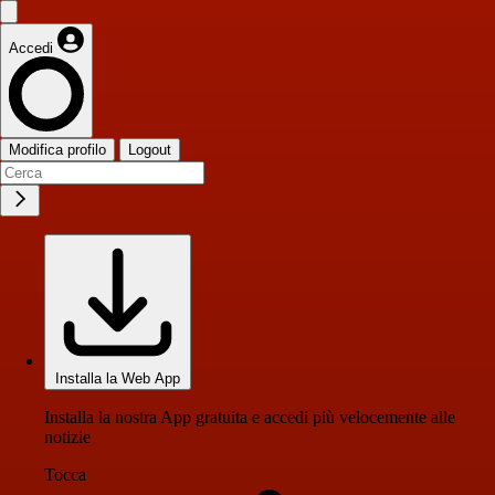
Accedi
Modifica profilo
Logout
Installa la Web App
Installa la nostra App gratuita e accedi più velocemente alle
notizie
Tocca