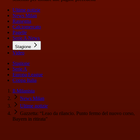
Ultime notizie
News Milan
Rassegna
Calciomercato
Pagelle
Serie A News
Stagione
Video
Stagione
Serie A
Europa League
Coppa Italia
Il Milanista
News Milan
Ultime notizie
Gazzetta: “Leao da rilancio. Punto fermo del nuovo corso,
Bayern in ritirata"