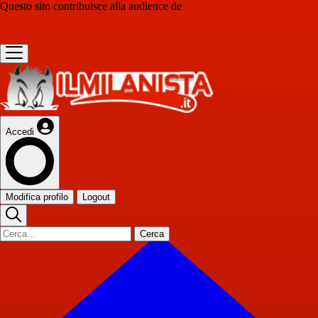
Questo sito contribuisce alla audience de
Accedi
Modifica profilo
Logout
Cerca