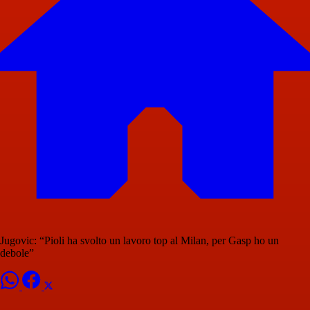
Jugovic: “Pioli ha svolto un lavoro top al Milan, per Gasp ho un
debole”