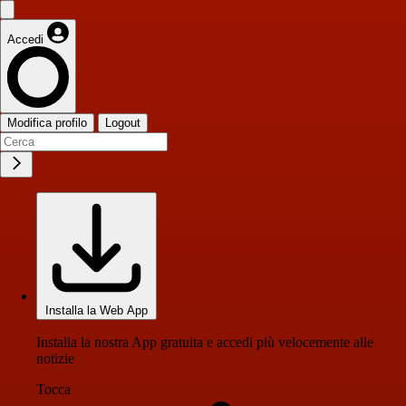
Accedi
Modifica profilo
Logout
Installa la Web App
Installa la nostra App gratuita e accedi più velocemente alle
notizie
Tocca