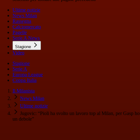
Ultime notizie
News Milan
Rassegna
Calciomercato
Pagelle
Serie A News
Stagione
Video
Stagione
Serie A
Europa League
Coppa Italia
Il Milanista
News Milan
Ultime notizie
Jugovic: “Pioli ha svolto un lavoro top al Milan, per Gasp ho
un debole”