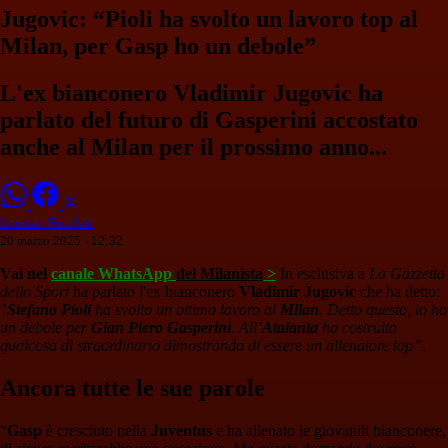
Jugovic: “Pioli ha svolto un lavoro top al
Milan, per Gasp ho un debole”
L'ex bianconero Vladimir Jugovic ha
parlato del futuro di Gasperini accostato
anche al Milan per il prossimo anno...
Lorenzo Focolari
20 marzo 2025 - 12:32
Vai nel
canale WhatsApp
del Milanista
>
In esclusiva a
La Gazzetta
dello Sport
ha parlato l'ex bianconero
Vladimir Jugovic
che ha detto:
"
Stefano Pioli
ha svolto un ottimo lavoro al
Milan
. Detto questo, io ho
un debole per
Gian Piero Gasperini
. All’
Atalanta
ha costruito
qualcosa di straordinario dimostrando di essere un allenatore top”.
Ancora tutte le sue parole
“
Gasp
è cresciuto nella
Juventus
e ha allenato le giovanili bianconere,