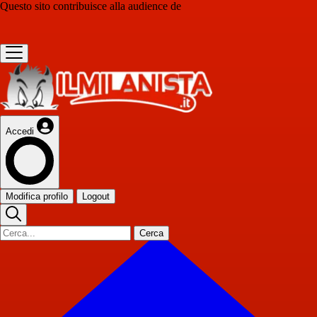
Questo sito contribuisce alla audience de
Accedi
Modifica profilo
Logout
Cerca