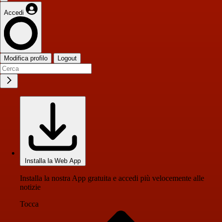
Accedi
Modifica profilo
Logout
Installa la Web App
Installa la nostra App gratuita e accedi più velocemente alle
notizie
Tocca