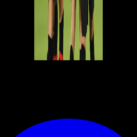
CHAMPIONS LEAGUE
4ª giornata,
Milan-PSG
, martedì
7
novembre
2023 ore 21.00 (Sky, Mediaset Infinity e Canale 5) - Stadio
San Siro
5ª giornata,
Milan-Borussia Dortmund
, martedì
28
novembre
2023 ore 21.00 (Sky, Mediaset Infinity e Canale 5) - Stadio
San Siro".
(acmilan.com)
© RIPRODUZIONE RISERVATA