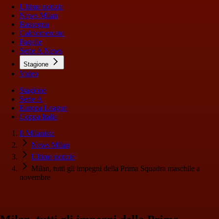
Ultime notizie
News Milan
Rassegna
Calciomercato
Pagelle
Serie A News
Stagione
Video
Stagione
Serie A
Europa League
Coppa Italia
Il Milanista
News Milan
Ultime notizie
Milan, tutti gli impegni della Prima Squadra maschile a
novembre