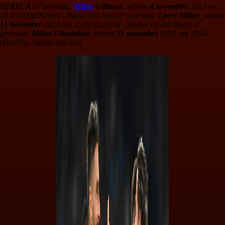
SERIE A
11ª giornata,
Milan
-Udinese
, sabato
4 novembre
2023 ore
20.45 (DAZN/Sky) - Stadio San Siro
12ª giornata:
Lecce-Milan
, sabato
11 novembre
2023 ore 15.00 (DAZN) - Stadio Via del Mare
13ª
giornata:
Milan-Fiorentina
, sabato
25 novembre
2023 ore 20.45
(DAZN) - Stadio San Siro