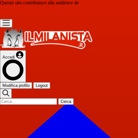
Questo sito contribuisce alla audience de
Accedi
Modifica profilo
Logout
Cerca