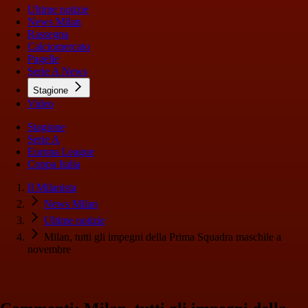
Ultime notizie
News Milan
Rassegna
Calciomercato
Pagelle
Serie A News
Stagione
Video
Stagione
Serie A
Europa League
Coppa Italia
Il Milanista
News Milan
Ultime notizie
Milan, tutti gli impegni della Prima Squadra maschile a
novembre