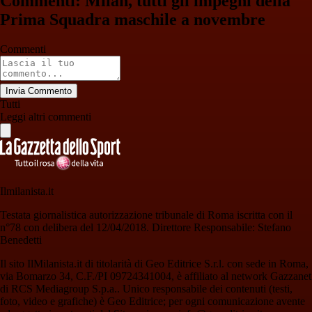
Commenti: Milan, tutti gli impegni della
Prima Squadra maschile a novembre
Commenti
Invia Commento
Tutti
Leggi altri commenti
Ilmilanista.it
Testata giornalistica autorizzazione tribunale di Roma iscritta con il
n°78 con delibera del 12/04/2018. Direttore Responsabile: Stefano
Benedetti
Il sito IlMilanista.it di titolarità di Geo Editrice S.r.l. con sede in Roma,
via Bomarzo 34, C.F./PI 09724341004, è affiliato al network Gazzanet
di RCS Mediagroup S.p.a.. Unico responsabile dei contenuti (testi,
foto, video e grafiche) è Geo Editrice; per ogni comunicazione avente