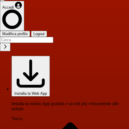
Accedi
Modifica profilo
Logout
Installa la Web App
Installa la nostra App gratuita e accedi più velocemente alle
notizie
Tocca