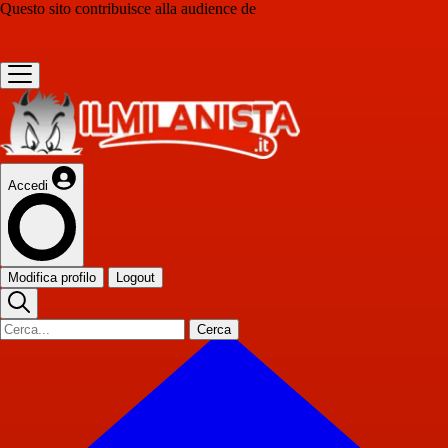
Questo sito contribuisce alla audience de
Accedi
Modifica profilo
Logout
Cerca