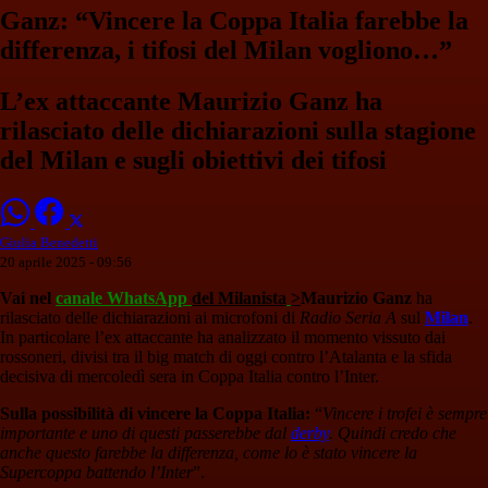
Ganz: “Vincere la Coppa Italia farebbe la
differenza, i tifosi del Milan vogliono…”
L’ex attaccante Maurizio Ganz ha
rilasciato delle dichiarazioni sulla stagione
del Milan e sugli obiettivi dei tifosi
Giulia Benedetti
20 aprile 2025 - 09:56
Vai nel
canale WhatsApp
del Milanista
>
Maurizio Ganz
ha
rilasciato delle dichiarazioni ai microfoni di
Radio Seria A
sul
Milan
.
In particolare l’ex attaccante ha analizzato il momento vissuto dai
rossoneri, divisi tra il big match di oggi contro l’Atalanta e la sfida
decisiva di mercoledì sera in Coppa Italia contro l’Inter.
Sulla possibilità di vincere la Coppa Italia:
“
Vincere i trofei è sempre
importante e uno di questi passerebbe dal
derby
. Quindi credo che
anche questo farebbe la differenza, come lo è stato vincere la
Supercoppa battendo l’Inter
”.