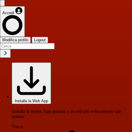
Accedi
Modifica profilo
Logout
Installa la Web App
Installa la nostra App gratuita e accedi più velocemente alle
notizie
Tocca