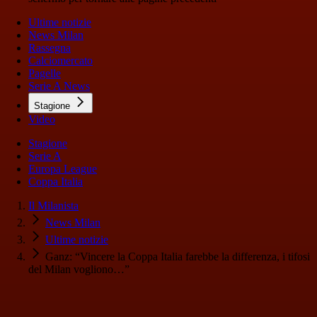
Ultime notizie
News Milan
Rassegna
Calciomercato
Pagelle
Serie A News
Stagione
Video
Stagione
Serie A
Europa League
Coppa Italia
Il Milanista
News Milan
Ultime notizie
Ganz: “Vincere la Coppa Italia farebbe la differenza, i tifosi
del Milan vogliono…”