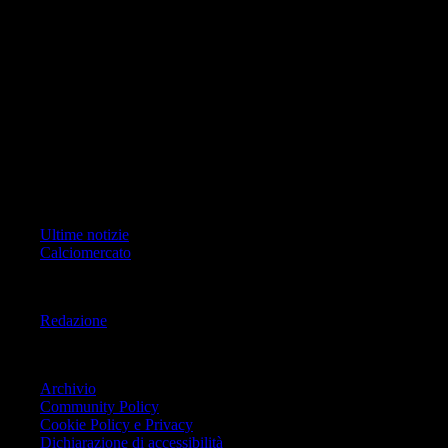
di RCS Mediagroup S.p.a.. Unico responsabile dei contenuti (testi,
foto, video e grafiche) è Geo Editrice; per ogni comunicazione avente
ad oggetto i contenuti del Sito scrivere a info@geoeditrice.it
Pagina non ufficiale, non autorizzata o connessa a Associazione Calcio
Milan S.p.A. I marchi MILAN e AC MILAN sono di esclusiva
proprietà di Associazione Calcio Milan S.p.A..
Copyright Copyright 2021-2026 © IlMilanista.it & Geo Editrice S.r.l |
Tutti i diritti riservati.
Primo Piano
Ultime notizie
Calciomercato
Informazioni
Redazione
Trasparenza
Archivio
Community Policy
Cookie Policy e Privacy
Dichiarazione di accessibilità