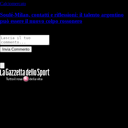
Calciomercato
Soulé-Milan, contatti e riflessioni: il talento argentino
può essere il nuovo colpo rossonero
Commenti
Invia Commento
Tutti
Leggi altri commenti
Ilmilanista.it
Testata giornalistica autorizzazione tribunale di Roma iscritta con il
n°78 con delibera del 12/04/2018. Direttore Responsabile: Stefano
Benedetti
Il sito IlMilanista.it di titolarità di Geo Editrice S.r.l. con sede in Roma,
via Bomarzo 34, C.F./PI 09724341004, è affiliato al network Gazzanet