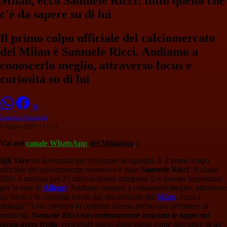
Milan, ecco Samuele Ricci: tutto quello che
c'è da sapere su di lui
Il primo colpo ufficiale del calciomercato
del Milan è Samuele Ricci. Andiamo a
conoscerlo meglio, attraverso focus e
curiosità su di lui
Lorenzo Focolari
5 luglio 2025 - 11:17
Vai nel
canale WhatsApp
del Milanista
>
Igli Tare
sta lavorando per rinforzare la squadra. E il primo colpo
ufficiale del calciomercato rossonero è stato
Samuele Ricci
. Il classe
2001 è arrivato per 25 milioni bonus compresi. Un innesto importante
per la rosa di
Allegri
. Andiamo dunque a conoscerlo meglio, attraverso
un focus e le curiosità forniti dal sito ufficiale del
Milan
. Ecco i
dettagli:
"Una carriera in costante ascesa arriva ora all'esame di
maturità.
Samuele Ricci ha continuamente bruciato le tappe ma
senza avere fretta
, crescendo passo dopo passo come giocatore in un