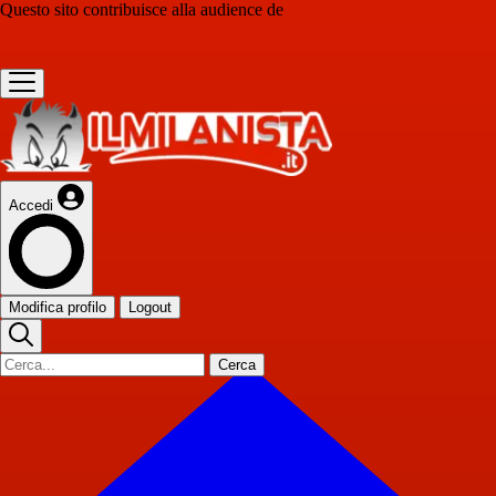
Questo sito contribuisce alla audience de
Accedi
Modifica profilo
Logout
Cerca