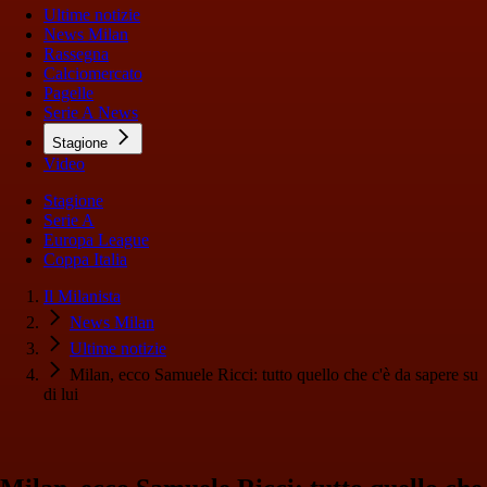
Ultime notizie
News Milan
Rassegna
Calciomercato
Pagelle
Serie A News
Stagione
Video
Stagione
Serie A
Europa League
Coppa Italia
Il Milanista
News Milan
Ultime notizie
Milan, ecco Samuele Ricci: tutto quello che c'è da sapere su
di lui