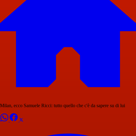
Milan, ecco Samuele Ricci: tutto quello che c'è da sapere su di lui