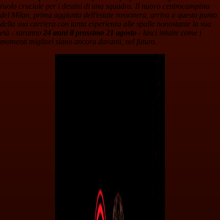
ruolo cruciale per i destini di una squadra. Il nuovo centrocampista
del Milan, prima aggiunta dell'estate rossonera, arriva a questo punto
della sua carriera con tanta esperienza alle spalle nonostante la sua
età - saranno
24 anni il prossimo 21 agosto
- lasci intuire come i
momenti migliori siano ancora davanti, nel futuro.