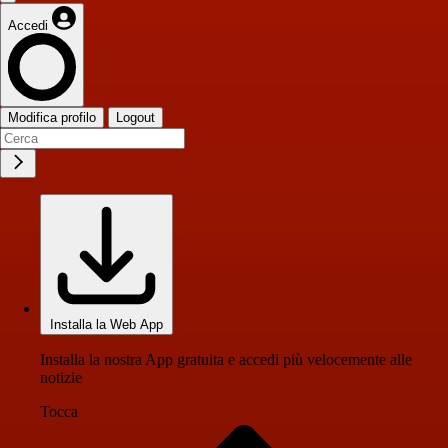
Accedi
Modifica profilo
Logout
Installa la Web App
Installa la nostra App gratuita e accedi più velocemente alle
notizie
Tocca