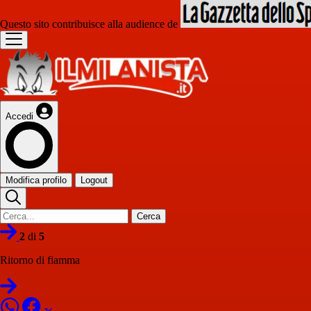
Questo sito contribuisce alla audience de
Accedi
Modifica profilo
Logout
Cerca
2
di
5
Ritorno di fiamma