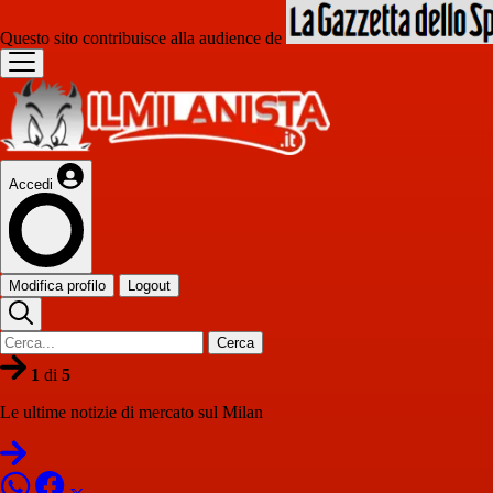
Questo sito contribuisce alla audience de
Accedi
Modifica profilo
Logout
Cerca
1
di
5
Le ultime notizie di mercato sul Milan