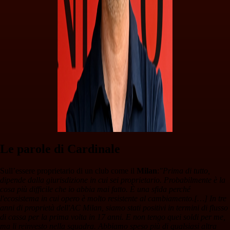
Le parole di Cardinale
Sull’essere proprietario di un club come il
Milan
:
"Prima di tutto,
dipende dalla giurisdizione in cui sei proprietario. Probabilmente è la
cosa più difficile che io abbia mai fatto. È una sfida perché
l'ecosistema in cui opero è molto resistente al cambiamento.[…] In tre
anni di proprietà dell'AC Milan, siamo stati positivi in termini di flusso
di cassa per la prima volta in 17 anni. E non tengo quei soldi per me,
ma li reinvesto nella squadra. Abbiamo speso più di qualsiasi altra