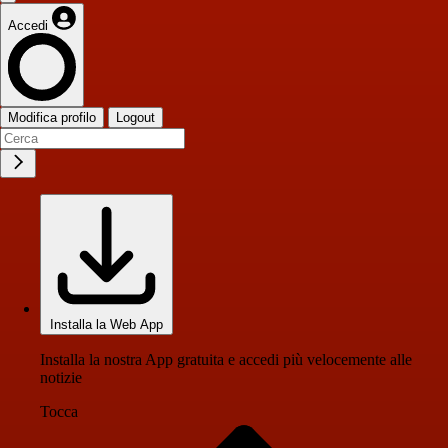
Accedi
Modifica profilo
Logout
Installa la Web App
Installa la nostra App gratuita e accedi più velocemente alle
notizie
Tocca