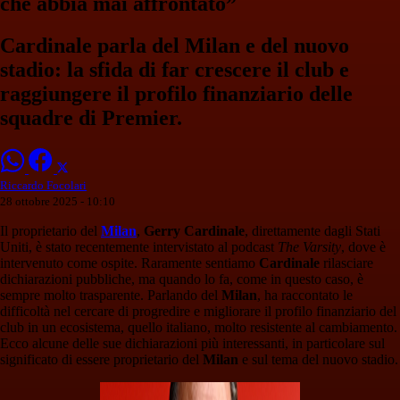
che abbia mai affrontato”
Cardinale parla del Milan e del nuovo
stadio: la sfida di far crescere il club e
raggiungere il profilo finanziario delle
squadre di Premier.
Riccardo Focolari
28 ottobre 2025 - 10:10
Il proprietario del
Milan
,
Gerry Cardinale
, direttamente dagli Stati
Uniti, è stato recentemente intervistato al podcast
The Varsity
, dove è
intervenuto come ospite. Raramente sentiamo
Cardinale
rilasciare
dichiarazioni pubbliche, ma quando lo fa, come in questo caso, è
sempre molto trasparente. Parlando del
Milan
, ha raccontato le
difficoltà nel cercare di progredire e migliorare il profilo finanziario del
club in un ecosistema, quello italiano, molto resistente al cambiamento.
Ecco alcune delle sue dichiarazioni più interessanti, in particolare sul
significato di essere proprietario del
Milan
e sul tema del nuovo stadio.