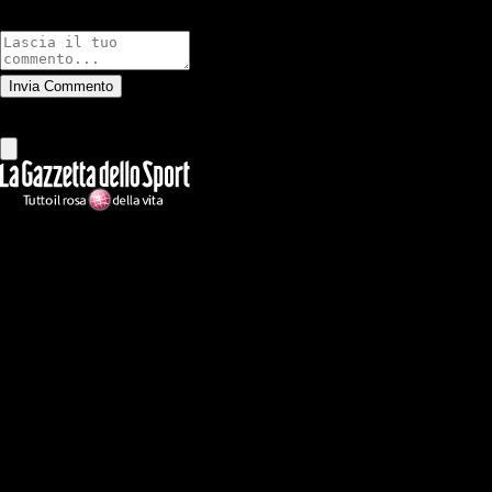
Commenti
Invia Commento
Tutti
Leggi altri commenti
Ilmilanista.it
Testata giornalistica autorizzazione tribunale di Roma iscritta con il
n°78 con delibera del 12/04/2018. Direttore Responsabile: Stefano
Benedetti
Il sito IlMilanista.it di titolarità di Geo Editrice S.r.l. con sede in Roma,
via Bomarzo 34, C.F./PI 09724341004, è affiliato al network Gazzanet
di RCS Mediagroup S.p.a.. Unico responsabile dei contenuti (testi,
foto, video e grafiche) è Geo Editrice; per ogni comunicazione avente
ad oggetto i contenuti del Sito scrivere a info@geoeditrice.it
Pagina non ufficiale, non autorizzata o connessa a Associazione Calcio