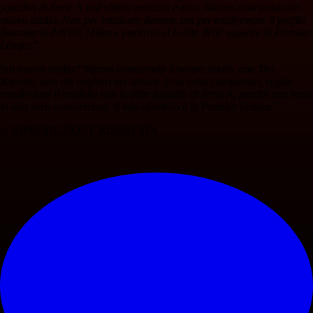
squadra di Serie A nell'ultimo mercato estivo. Stiamo costruendo un
nuovo stadio. Non per intascare denaro, ma per trasformare il profilo
finanziario dell'AC Milan e portarlo al livello delle squadre di Premier
League".
Sul nuovo stadio:
“Stiamo costruendo il nostro stadio, con Tim
Romani, uno dei migliori nel settore. Una volta completato, voglio
condividere il modello con le altre squadre di Serie A, perché non sono
la mia vera concorrenza. Il mio obiettivo è la Premier League”.
© RIPRODUZIONE RISERVATA