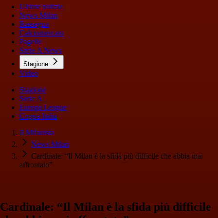
Ultime notizie
News Milan
Rassegna
Calciomercato
Pagelle
Serie A News
Stagione
Video
Stagione
Serie A
Europa League
Coppa Italia
Il Milanista
News Milan
Cardinale: “Il Milan è la sfida più difficile che abbia mai
affrontato”
Cardinale: “Il Milan è la sfida più difficile