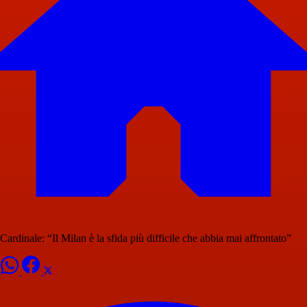
Cardinale: “Il Milan è la sfida più difficile che abbia mai affrontato”