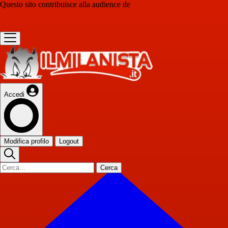
Questo sito contribuisce alla audience de
Accedi
Modifica profilo
Logout
Cerca