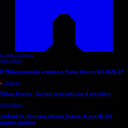
Continua la lettura
News Milan
Il Milan presenta assieme a Puma il terzo kit 2026/27
Ultim’ora
Milan-Osorio | Avviati i contatti con il giocatore
News Milan
Jashari fa chiarezza sul suo futuro: le parole del
centrocampista